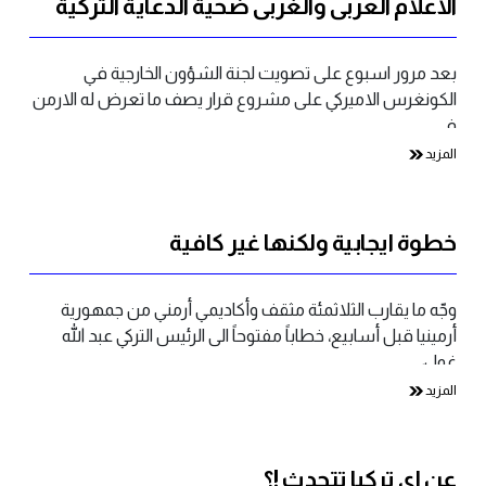
الاعلام العربي والغربي ضحية الدعاية التركية
بعد مرور اسبوع على تصويت لجنة الشؤون الخارجية في
الكونغرس الاميركي على مشروع قرار يصف ما تعرض له الارمن
في…
المزيد
خطوة ايجابية ولكنها غير كافية
وجّه ما يقارب الثلاثمئة مثقف وأكاديمي أرمني من جمهورية
أرمينيا قبل أسابيع، خطاباً مفتوحاً الى الرئيس التركي عبد الله
غول،…
المزيد
عن اي تركيا تتحدث !؟