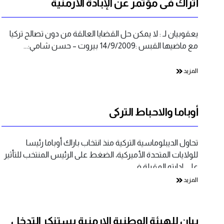
أتراك في مؤتمر عن الإبادة الأرمنية
يعقوبيان لـ : لا يمكن حل القضايا العالقة من دون تصالح تركيا
مع ماضيها القبس :14/9/2009 بيروت – حسن شامي:…
المزيد
أوباما والاحباط التركي
تحاول الديبلوماسية التركية منذ انتخاب باراك أوباما رئيسا
للولايات المتحدة الأميركية، الضغط على الرئيس المنتخب للتأثير
على ادارته المقبلة في…
المزيد
بيان للهيئة الوطنية الارمنية يستنكر التدخل