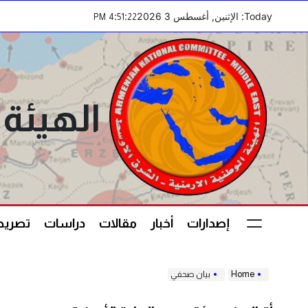
Ski
Today: الإثنين, أغسطس 3 2026
:
:
PM
4
51
23
t
conten
الهيئة 
إصدارات
أخبار
مقالات
دراسات
تصريحا
Home
بيان صحفي