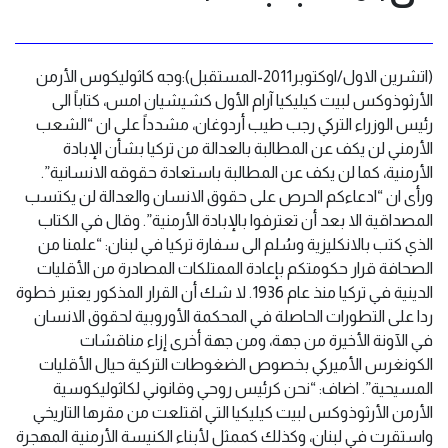
(اتشرين الاول/اوكتوبر2011-المستقبل):وجه كاثوليكوس الأرمن
الأرثوذوكس لبيت كيليكيا آرام الأول كشيشيان امس، كتاباً الى
رئيس الوزراء التركي رجب طيب أردوغان، مشدداً على ان “الشعب
الأرمني لن يكف عن المطالبة بالعدالة من تركيا بشأن الإبادة
الأرمنية، كما لن يكف عن المطالبة باستعادة حقوقه الانسانية”.
ورأى ان “ادعاءكم الحرص على حقوق الانسان والعدالة لن يكتسب
المصداقية الا بعد أن تعترفوا بالإبادة الأرمنية”. وقال في الكتاب
الذي كتب بالانكليزية وسُلم الى سفارة تركيا في لبنان: “علمنا من
الصحافة قرار حكومتكم بإعادة الممتلكات المصادرة من الأقليات
الدينية في تركيا منذ عام 1936. لا شك أن القرار المذكور يعتبر خطوة
ردا على التطورات الحاصلة في المحكمة الأوروبية لحقوق الانسان
في الآونة الأخيرة من جهة، ومن جهة أخرى إزاء مناقشات
الكونغرس الأميركي بخصوص الضغوطات التركية حيال الأقليات
المسيحية”. اضاف: “نحن كرئيس روحي وقانوني لكاثوليكوسية
الأرمن الأرثوذوكس لبيت كيليكيا التي اقتلعت من مقرها التاريخي
واستقرت في لبنان، وكذلك كممثل لأبناء الكنيسة الأرمنية المهجرة