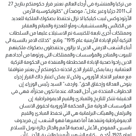
من تركيا والمنتشرة في أرجاء العالم، نعتبر قرار حكومتكم بتاريخ 27
آب 2011 جزئيا وغير عادل”، موضحاً ان “كاثوليكوسية الأرمن
الأرثوذوكس لبيت كيليكيا لا تزال تحتفظ بصكوك الملكية للعديد
من الكنائس والمستشفيات ومآو للعجزة والمياتم والمقابر
وممتلكات أخرى تابعة للكنيسة تم الاستيلاء عليها من السلطات
التركية أيام الإبادة الأرمنية عام 1915”. وتابع: “كذلك الامر بالنسبة الى
أبناء الشعب الارمني، الذين لا يزالون يحتفظون بصكوك ملكيتهم
للبيوت والمتاجر والمؤسسات والممتلكات التي ورثوها من أجدادهم
الذين راحوا ضحية الإبادة المخططة والمنفذة من الحكومة التركية
العثمانية. ربما يمكن للقرار الذي اتخذته حكومتكم أن يعتبر متوافقا
مع معايير الاتحاد الأوروبي، ولكن لا يمكن اعتبار ذاك القرار إجراء
يتوخى العدالة وإحقاق الحق”. واردف:” السيد رئيس الوزراء، إن
الخطوات المتخذة من أجل العدالة، عندما تكون مجتزأة، فهي في
الحقيقة تتنكر للتاريخ وللمبادئ والقيم الديموقراطية. إن
المؤسسات الدولية مثل المحكمة الأوروبية لحقوق الانسان
والبرلمان والهيئات البرلمانية هي التي تحفظ المبادئ والقيم
الديموقراطية وتنفذها، أما ضميرها فهو الشعب. إن فريدوف
نانسين، المفوض الأعلى لعصبة الأمم والحائز جائزة نوبل للسلام
لعام 1928، أكد في كتابه الشهير (أرمينيا والشرق الأدنى) أن