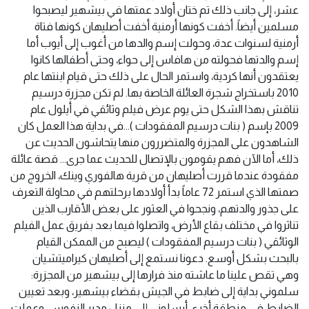
عشر، إلى جانب ذلك تم ختان أولاد عمتها في بيشهير ليصبحوا
مسلمين أيضاً. أخفت كونها أرمنية أخفت أصليهان كونها فتاة
أرمنية لسنوات عدة، وحولت إسم والدها من أغوب إلى أيوب أما
إسم والدتها فحولته من هافاس إلى حواء، وحتى أطفالها كانوا
يعتقدون أنها كردية، واستمر الحال على ذلك حتى قيام ابنتها عام
2010 باستخراج شجرة العائلة الخاصة بها. لم تكن مجزرة درسيم
تناقش بهذا الشكل حتى يوم عرض فيلم وثائقي في أيلول عام
2009 بإسم ( بنات درسيم المفقودات )…في بداية هذا العمل كان
الشاهدون على المجزرة والمتضررون منها يتحاشون الحديث عن
ذلك، أما الآن فهم يقومون بالإتصال للحديث عما جرى… قصة عائلة
مفقودة عندما قررت أصليهان من قرية هالفوري وينك، الخروج من
صمتها الذي استمر 72 عاماً بدأ أولادها برحلتهم في محاولة التعرف
على جذور والدتهم، ونجحوا في العثور على بعض الأقارب الذين
تناثروا في مختلف بقاع الأرض، واتصلوا فيما بعد بفريق عمل الفيلم
الوثائقي ( بنات درسيم المفقودات ) ليصبح من الممكن القيام
بالبحث بشكل أوسع. دعونا نستمع إلى أصليهان كيراميتشيان
وهي تقص علينا ما عاشته منذ فرارها إلى بيشهير من المجزرة:
سلموني بداية إلى ضابط في الجيش بقضاء بيشهير، وبعد تعيين
الضابط في منطقة أخرى أرسلوني إلى منزل مدير النفوس، وعملت