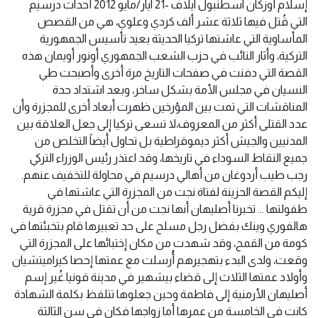
إسلام أوزكان اسطنبول ايلاف -21 ايار/مايو 2012 أحداث درسيم
التي قُتل فيها ثلاثة عشر ألف كردي وعلوي، هي من القصص
المأساوية التي عاشتها تركيا الحديثة بعيد تأسيس الجمهورية
التركية، وأثار النائب في حزب الشعب الجمهوري أونور أويمان هذه
القصة التي دفنت في صفحات التاريخ مرة أخرى وأصبحت طي
النسيان في مجلس الأمة بشكل ساخر، وبعد اشتداد حدة
المناقشات التي تمت بين المؤرخين ظهرت أبعاد أخرى للمجزرة وأن
عدد القتلى أكثر من المعروف،لا تسعى تركيا إلى جعل العلاقة بين
المدنيين والجيش أكثر ديموقراطية بل تحاول أيضاً التخلص من
جميع النقاط السوداء في تاريخها، وقد اعتذر رئيس الوزراء التركي
رجب طيب أردوغان من أهالي درسيم في محاولة للتخفيف عنهم.
إليكم القصة الحزينة لفتاة نجت من المجزرة التي عاشتها في
طفولتها … تخبرنا أصليهان أنها نجت من أن تقتل في مجزرة قرية
هالفوري وينك بفضل رجل مسلح على حد تعبيرها قام بتخبئتها في
كومة من القمح، وقد شهدت من مكان إختبائها على المجزرة التي
وقعت، ولدى البدء بتهجيرهم أُرسلت مع عمتها إحصا كيراميتشيان
وأولاد عمتها الثلاث إلى قضاء بيشهير في مدينة قونيا.غُير إسم
أصليهان الأرمنية إلى فاطمة وحين جعلوها تتلفظ بكلمة الشهادة
كانت في الخامسة من عمرها أما زواجها فكان في سن الثالثة