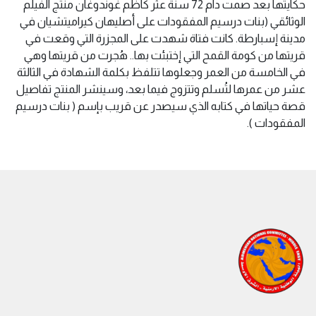
حكايتها بعد صمت دام 72 سنة عثر كاظم غوندوغان منتج الفيلم
الوثائقي (بنات درسيم المفقودات على أصليهان كيراميتشيان في
مدينة إسبارطة. كانت فتاة شهدت على المجزرة التي وقعت في
قريتها من كومة القمح التي إختبئت بها.. هُجرت من قريتها وهي
في الخامسة من العمر وجعلوها تتلفظ بكلمة الشهادة في الثالثة
عشر من عمرها لتُسلم وتتزوج فيما بعد، وسينشر المنتج تفاصيل
قصة حياتها في كتابه الذي سيصدر عن قريب بإسم ( بنات درسيم
المفقودات ).