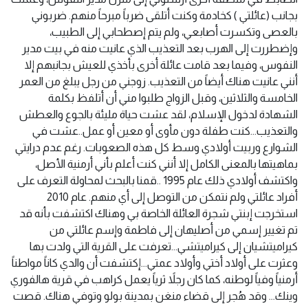
بجانب (عائلتي ) كخادمة وكنت أتلقى ضرباً مبرحاً منهم. ضربوني
بالعصى وتكسرت أصابعي، ولم يتم إصطحابي إلى الطبيب،
وإضطررت إلى الهرب بعد التعذيب الذي عانيت منه في بيت مدير
النفوس، وفيما بعد قامت عائلة أخرى بأخذي للعيش بجانبهم إلا
أنني عانيت هناك أيضاً من التعذيب. زوجني من رجل يبلغ من العمر
الخامسة والثلاثين، وقبل الزواج طلبوا مني أن أتلفظ بكلمة
الشهادة لدخول الإسلام، لقد عشت حياة مليئة بالجوع والعطش
والتعذيب…كنت طفلة دون مأوى أو معين أو عمل..عشت في
الشوارع وربيت أولادي وسط كل هذه الصعوبات. رغم عدم درايتي
بماهيتها بالمعنى الكامل إلا أنني كنت أعلم بأني أرمنية الأصل،
واكتشف أولادي ذلك عام 1995 ..قمنا بالبحث لمحاولة التعرف على
أفراد عائلتي ولم نتمكن من التوصل إلى أي منهم. عام 2010
استخرجت إبنتي شجرة العائلة الخاصة بي وهناك اكتشفت بأنه قد
تم تغيير إسمي من أصليهان إلى فاطمة وإسم عائلتي من
كيراميتشيان إلى كيراميتشي…تعرفت على القرية التي ولدت بها
وعثرت على أولاد أختي وأولاد عمتي…إكتشفت أن والدي كاناً مواطناً
أرمنياً وفياً لوطنه، كما كان رجلاً ثرياً يعمل كراهب في قرية هالفوري
وينك… وقد هُجر إلى قضاء منغن بمدينة بولو وتوفي هناك. قصت