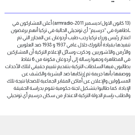
(13 كانون الاول/ديسمبر 2011-armradio):أعلن المشاركون في
Lظاهرة في “درسيم” أي تونجيلي الحالية في تركيا أنهم يرفضون
اعتذار رئيس وزراء تركيا رجب طيب أردوغان عن المجازر التي تم
تنفيذها بقيادة أتاتورك خلال عامي 1937 و 1938 ضد العلويين
والأرمن والآشوريين. وذكرت وسائل الإعلام التركية أن المشاركين
في المظاهرة وجهوا رسالة إلى أردوغان مكونة من 6 نقاط
يطالبون فيها السلطات التركية بتقديم تقييم حقيقي لتلك الأحداث
ووصفها بأنها جريمة تم إرتكابها ضد البشرية والكشف عن
المسؤولين والإعلان عن أماكن المقابر الجماعية للضحايا نتيجة تلك
الإبادة. كما طالبوا بتشكيل لجنة حكومية تقوم بدراسة الحقيقة
والطلب بإسم الدولة التركية الاعتذار من سكان درسيم أي تونجيلي.