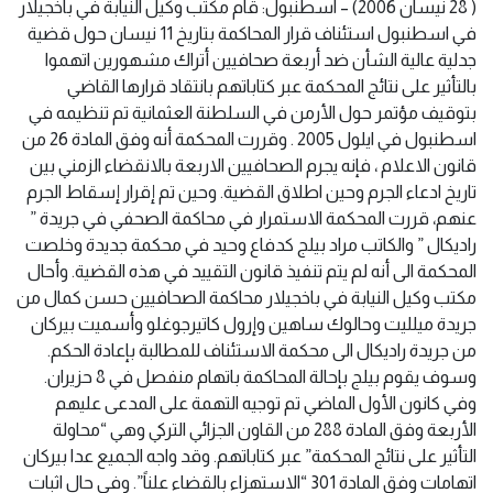
( 28 نيسان 2006) – اسطنبول: قام مكتب وكيل النيابة في باخجيلار
في اسطنبول استئناف قرار المحاكمة بتاريخ 11 نيسان حول قضية
جدلية عالية الشأن ضد أربعة صحافيين أتراك مشهورين اتهموا
بالتأثير على نتائج المحكمة عبر كتاباتهم بانتقاد قرارها القاضي
بتوقيف مؤتمر حول الأرمن في السلطنة العثمانية تم تنظيمه في
اسطنبول في ايلول 2005 . وقررت المحكمة أنه وفق المادة 26 من
قانون الاعلام ، فإنه يجرم الصحافيين الاربعة بالانقضاء الزمني بين
تاريخ ادعاء الجرم وحين اطلاق القضية. وحين تم إقرار إسقاط الجرم
عنهم، قررت المحكمة الاستمرار في محاكمة الصحفي في جريدة ”
راديكال ” والكاتب مراد بيلج كدفاع وحيد في محكمة جديدة وخلصت
المحكمة الى أنه لم يتم تنفيذ قانون التقييد في هذه القضية. وأحال
مكتب وكيل النيابة في باخجيلار محاكمة الصحافيين حسن كمال من
جريدة ميلليت وحالوك ساهين وإرول كاتيرجوغلو وأسميت بيركان
من جريدة راديكال الى محكمة الاستئناف للمطالبة بإعادة الحكم.
وسوف يقوم بيلج بإحالة المحاكمة باتهام منفصل في 8 حزيران.
وفي كانون الأول الماضي تم توجيه التهمة على المدعى عليهم
الأربعة وفق المادة 288 من القاون الجزائي التركي وهي “محاولة
التأثير على نتائج المحكمة” عبر كتاباتهم. وقد واجه الجميع عدا بيركان
اتهامات وفق المادة 301 “الاستهزاء بالقضاء علناً”. وفي حال اثبات