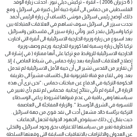
( 6 حزيران 2006 ) – انقرة – تركيش ديلي نيوز : أحدثت زيارة الوفد
الفلسطيني من حماس الى أنقرة خيبة أمل كبيرة في اسرائيل. ومع
ذلك، أوضح رئيس اسرائيل موشي كاتساف أن زيارة الرئيس أحمد
نجدت سيزر الى اسرائيل سوف تساهم في العلاقات المتبادلة بين
تركيا واسرائيل بقدر كبير. وتأتي زيارة سيزر الى فلسطين واسرائيل
بعد اسبوع من زيارة وزيرة الخارجية الاسرائيلية الى أنقرة التي اختارت
تركيا كأول زيارة رسمية لها كوزيرة للخارجية. ورغم وصف وزيرة
الخارجية الاسرائيلية للروابط مع تركيا على أنها ممتازة ( في إشارة الى
إصلاح العلاقات المتأزمة بعد زيارة حماس في شباط الماضي )، إلا
أن تقارير من القدس تشير الى أن خيبة الأمل الاسرائيلية لم تندمل
بعد. وفي لقاء مع قناة تلفزيونية قال كاتساف مشيراً الى طريقة
الحكومة التركية في الدفاع عن مباحثات حماس : “نحن نرى أن هذه
الزيارة الى أنقرة لم تأتي بنتائج إيجابية. فحماس لم تقم بأي تغيير في
سياستها وهي باقية في عدم قبولها لشروط رباعي الوسطاء
للتسوية في الشرق الأوسط “. والزيارة المفاجئة الى العاصمة
التركية برئاسة خالد مشعل أدت الى نقد قوي من جهة اسرائيل .
حيث يقال إن ذلك سيقوض الجهود الدولية لتجعل الجماعات
المتطرفة تغير من سياستها للاعتراف بحق وجود اسرائيل، والتخلي
عن العدوان والالتزامات بالاتفاقيات السابقة التي وقعتها السلطة