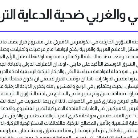
بي والغربي ضحية الدعاية التر
سائل الاعلام العربية والغربية بفتح ابوابها امام فرضيات وتحليلات وصلت
قد وقعت ضحية الدعاية التركية الرسمية ومحاولاتها لتضليل الرأي العا
 الشرق الاوسط التأكيد على ما يلي.- اولا: ان الاعتراف الدولي بالابادة الجم
مس، هو حملة لمواجهة سياسة النفي والانكار التركية الرسمية لهذه الج
نويا ملايين الدولارات. ثانيا: ان توقيت القرار لاينبغي ان يكون مفاجئا لمرا
ان ، بحيث يحتفلون في الرابع والعشرين منه بذكرى الابادة الارمنية عل
 قرارات مماثلة سبق وتم تمريرها في السابق في لجنة الشؤون الخارجية 
وام 2000 و2005 و2007، لصالح الارمن وبفارق كبير في الاصوات . ثالثا: ان ربط التصويت في 
ارمن الاميركيين في الولايات المتحدة الاميركية لتمرير المشروع، والادعاء
” عن الفلسطينيين هو اهانة كبرى للعرب والفلسطينيين والارمن على ال
اية الشعبية وتأمين المصالح التركية. فالتحالفات الاستراتيجية التركية-الاس
سطيني واطفال غزة لم يتوقفا بل هما مستمران ويستخدمان منبرا ومسر
ب في المصلحة التركية التي تستمر في المماطلة ووضع شروط مسبقة امام ت