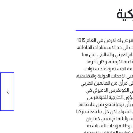
كية
بعد مرور اسبوع على تصويت لجنة الشؤون الخارجية في الكونغرس الاميركي على مشروع قرار يصف ما تعرض له الارمن في العام 1915
 الى حد الاستنتاجات الخاطئة،
م العربي والعالمي. من هنا
اعية الارمنية، وكان آخرها
ريمة المستمرة منذ سنوات
قبي الاحداث الدولية والاقليمية،
الرئ
ى مرأى من العالمين العربي
افتت
في الكونغرس الاميركي في
ضرور
لجنة الشؤون الخارجية للكونغرس
البل
 بأن تركيا تدفع ثمن علاقاتها
سواء، لان كل ما فعلته تركيا
رائيلية لم تتغير، كما وان
حا للمزايدات السياسية
طبيع العلاقات الارمينية-