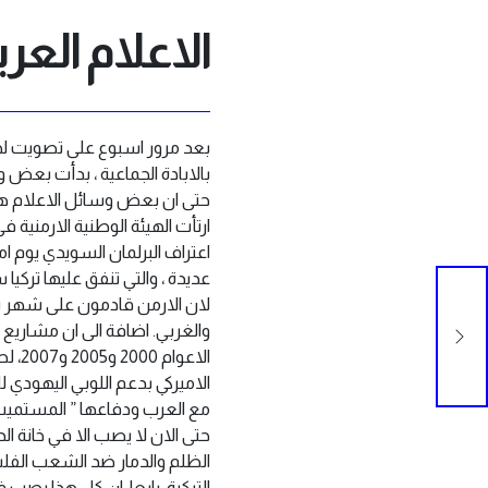
الاعلام العر
بالابادة الجماعية ، بدأت بعض و
حتى ان بعض وسائل الاعلام هذه 
ارتأت الهيئة الوطنية الارمنية في
اعتراف البرلمان السويدي يوم ا
عديدة ، والتي تنفق عليها تركيا س
لان الارمن قادمون على شهر نيس
وسط
والغربي. اضافة الى ان مشاريع
الاع
الاميركي بدعم اللوبي اليهودي لل
مع العرب ودفاعها ” المستميت 
حتى الان لا يصب الا في خانة الدع
الظلم والدمار ضد الشعب الفل
التركية. رابعا: ان كل هذا يص