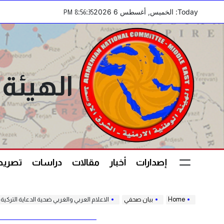
Ski
Today: الخميس, أغسطس 6 2026
:
:
PM
8
56
35
t
conten
الهيئة 
إصدارات
أخبار
مقالات
دراسات
تصريحا
Home
بيان صحفي
الاعلام العربي والغربي ضحية الدعاية التركية