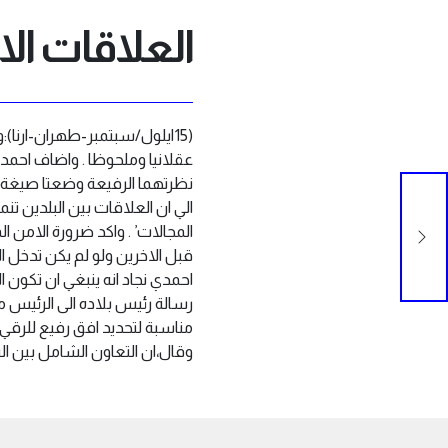
العلاقات الا
(15ايلول/سبتمبر-طهران-ارنا)
عقلانيا وملحوظا . واضاف احمدي 
نظرتهما الرفيعة وضعتا صيغة ط
الي ان العلاقات بين البلدين تن
وسط
المجالات’ . واكد ضرورة الام
قبل الاخرين ولو لم يكن تدخل
احمدي نجاد انه ينبغي ان تكون ا
رسالة رئيس بلاده الى الرئيس م
مناسبة لتحديد افق رفيع للرقي ب
وقال،ان التعاون الشامل بين البل