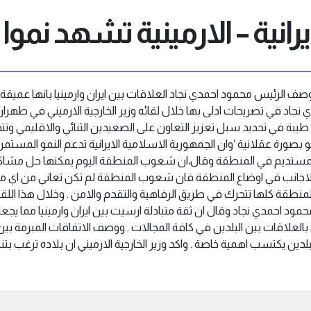
يرانية – الارمينية تشهد نمو
:وصف الرئيس محمود احمدي نجاد العلاقات بين ايران وارمينيا بانها عميقة 
نجاد في تصريحات ادلى بها خلال لقائه وزير الخارجية الارميني في طهران ،
يبة في تحديد سبل تعزيز التعاون على الصعيدين الثنائي والاقليمي وتت
مو بصورة عقلانية ‘وان الجمهورية الاسلامية الايرانية تدعم النمو المستمر
ن المستديم في المنطقة وقال،ان شعوب المنطقة اليوم يمكنها حل مشا
 الاجانب في اوضاع المنطقة فان شعوب المنطقة لم تكن تعاني من اي م
لمنطقة كلها تتحرك في طريق الرفاهية والتقدم والامن . وخلال هذا اللقاء 
حمود احمدي نجاد وقال ان ثقة متبادلة ارسيت بين ايران وارمينيا مما ي
العلاقات بين البلدين في كافة المجالات . ووصف الاتفاقات المبرمة بين اي
دين يكتسب اهمية خاصة . واكد وزير الخارجية الارميني ان بلاده ترغب بتنمي