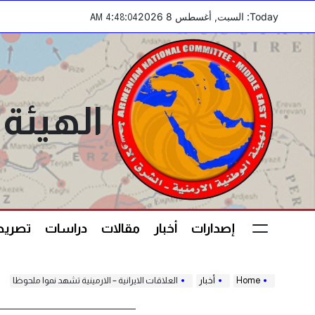
Ski
Today: السبت, أغسطس 8 2026
:
:
AM
4
48
04
t
conten
الهيئة 
إصدارات
أخبار
مقالات
دراسات
تصريحا
Home
أخبار
العلاقات الايرانية – الارمينية تشهد نموا ملحوظا