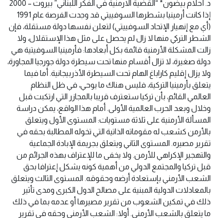
د. أحلام بيضون* “القضية الارمنية في الفكر اللبناني” بيروت – 2000 إذا كانت أرمينيا بشطرها السوفييتي قد وجدت الفرصة عام 1991 (أي مع إنهيار الإتحاد السوفييتي) لتعلن نفسها دولة مستقلة، فإن الشطر التركي منها لا زال لم يحصل على مثل هذا الإستقلال، ولا زالت المشكلة الأرمنية قائمة بكل أبعادها: فأرمينيا السوفيتية هي دولة صغيرة، لا تزال أقسام منها تحت سيطرة دولة جورجيا المجاورة، ولا يزال إقليم كاراباغ الهام تحت السيطرة الأذربيجانية. أما فيما يتعلق بأرمينيا التركية، فليس هناك ما يوحي، في ظل النظام العالمي القائم، بأن تركيا ستعترف قريبا بالمجازر التي ارتكبت قبل وخلال وبعد الحرب العالمية الأولى. أمام هذا الواقع، يمكن دراسة المسألة الأرمنية على ثلاثة مستويات: المستوى الأول ويتعلق بالأرمن كشعب له مقوماته الذاتية التي تخوله المطالبة بحقه في تقرير مصيره. المستوى الثاني ويتعلق بجريمة الإبادة الجماعية والتهجير الإكراهي للأرمن. ولا يخفى ما للإعتراف بهذه الجرائم من قبل تركيا والمجتمع الدولي من أهمية كونه يشكل إعترافا بحق الشعب الأرمني بإستعادة أرضه وحقوقه. المستوى الثالث ويتعلق بالمعادلات الدولية المبنية على مصالح الدول الكبرى ومدى تأثير ذلك في تمكين الشعوب من تقرير مصيرها أو عدمه بما في ذلك ما يتعلق بالشعب الأرمني. أولا: الشعب الأرمني وحقه في تقرير المصير تدل الوقائع التاريخية والدراسات على أن الأرمن يتمتعون بمجموعة من المواصفات تتطابق مع المواصفات التي ذكرت في مختلف المصادر القانونية، التي تكلمت عن الدول وحق الشعوب، وتمكن من إطلاق تعبير “شعب” عليهم مع ما تستتبعه هذه التسمية من تأكيد حقهم في تقرير المصير( أ ). وحق الشعوب هذا في تقرير المصير كرس في القانون الدولي وعبرت عنه مختلف المعاهدات الدولية ( ب ) أ- شخصية الشعب الارمني المميزة وتوقه الى الاستقلال ارمينيا التاريخية هي ما يعرف اليوم بالأناضول الشرقي، وترنسكوكاز، وهي تتميز بموقعها الإستراتيجي حيث يحيط بها ثلاثة بحار هي: البحر الأسود، وقزوين والمتوسط، وهي تقع على جانبي الحدود بين روسيا وتركيا. ويعيد الأرمن أصلهم وإقامتهم في أرمينيا إلى ما قبل التاريخ، والشعب الأرمني الذي يبلغ عدده اليوم حوالي عشرة ملايين. يتميز بلغة وأبجدية خاصتين به، وهو ينتمي بمجموعه إلى أصل واحد وديانة واحدة، وله تراث مميز يجمع بين ما هو شرقي وما هو غربي؛ ولعل أهم من ذلك كله هو أن الأرمن بمختلف فئاتهم لهم تطالعات مشتركة نحو إقامة كيان مستقل داخل أرضهم التاريخية. وقد حافظ الشعب الأرمني على شخصيته، رغم ما تعرض له من ويلات وإضطهاد عبر العصور، ليس أقلها الإبادة الجماعية والتهجير الإكراهي. ورغم أنهم ينشطون في بلدان الشتات ويخلصون لها ويدخلون في تركيبتها الإجتماعية والسياسية، ويتجنسون بجنسياتها، فإن الأرمن لا زالوا يحتفظون بخصوصيتهم: لغة، وعادات وانتماء. أما فيما يتعلق بالكيان السياسي فقد عرف الأرمن خلال تاريخهم أنواعا من الإستقلال، وقد انهارت آخر ممالكهم في أواخر القرن الرابع عشر فوقعت أرمينيا تحت سيطرة الحكم الأجنبي السلجوقي ثم التركي، حيث دخل الأرمن كإحدى أقليات الأمبراطورية العثمانية وقدر عددهم في القرن التاسع عشر بنحو مليونين ونصف المليون. وكغيرهم من أقليات الأمبراطورية، تعرض الأرمن للتمييز والإضطهاد، مما دفع بهم إلى المطالبة، بداية، بإصلاحات داخلية لتمكينهم من ممارسة حقوقهم كمواطنين. وقد استمر ذلك حتى بعد عام 1887، إلا أن السياسة التركية القائمة على التسلط والإستبداد كان من شأنها أن تدير التيار بإتجاه آخر فتحرك المشاعر القومية لدى الشعوب التي تعيش تحت سيطرتها، وتجعلها تنتظم في جماعات سرية ثورية بهدف الحصول على الإستقلال. وكان من شأن ذلك، بالنسبة للأرمن أن يتعرضوا لمذابح عديدة، كان أهمها مجزرة عام 1915. وفي عام 1918، أعلن المجلس الوطني الأرمني عن قيام الجمهورية الأرمنية. ثم جاءت معاهدة سيفر عام 1920 بمثابة إعتراف بها. إلا أن هذه المعاهدة بقيت حبرا على ورق: فطلب دخول أرمينيا إلى عصبة الأمم رفض في ذات العام، ثم ما لبث الجيش الأحمر أن دخل أرمينيا ووقع السوفييت إتفاقية مع تركيا أصبحت بموجبها أرمينيا جمهورية إشتراكية سوفيتية. عام 1923 وقعت معاهدة لوزان بين الحلفاء وتركيا التي تجاهلت تماما ما ورد في معاهدة سيفر فيما يتعلق بحق الأرمن بإقامة دولة مستقلة. وهكذا، وفي ظل لعبة الدول الكبرى وتنافسها لتحقيق مصالحها، دخلت المسألة الأرمنية كأحد أرقام المسائل الدولية الصعبة التي تنتظر الحل. ب – حق الأرمن بتقرير المصير الأرمن هم إذن شعب ينتمي إلى أرض معينة، وعرف أشكالا من الحكم وبالتالي فمن حقه تقرير مصيره. هذا الحق تحفظه له الإتفاقيات الدولية العامة المتعلقة بحقوق الشعوب وحماية الأقليات. كما تقره الإتفاقيات الدولية الخاصة التي تناولت المسألة الأرمنية ونعني بالتحديد معاهدة سيفر التي وقعت بين تركيا والدول الحليفة عام 1920 والتي تعترف بأرمينيا كدولة حرة مستقلة (المادة 88) وتعيين حدودها (المادة 89) وتجعل لها منفذا على البحر الأسود. ورغم أن هذه الإتفاقية لم تشمل بعض المقاطعات الأرمنية المهمة مثل كيليكيا وخربوت وسيفاس ودياربكر فإنها تعتبر ذات أهمية كبيرة سواء من حيث أنها تشكل إعترافا من قبل تركيا والمجموعة الدولية، في حينها، بحق الأرمن وبدولتهم أو سواء لأنها الوحيدة التي تكرس هذا الحق. وتبلغ مساحة أرمينيا بحسب المعاهدة 720000 كلم2 . إن حق الشعوب في تقرير المصير مكرس في المواثيق والإتفاقات الدولية، كما لهذا الحق قوة إلزامية. إلا أن له وجهان: الوجه الأول يتعلق بالتحرر من الإستعمار بكافة أشكاله، وهنا الحق مطلق، والوجه الثاني وهو الذي يتعلق بالإنفصال عن دولة قائمة، وهنا يتعارض المبدأ مع مبادئ أخرى كمبدأ سيادة الدولة وما يستتبع ذلك. في هذه الحالة الأخيرة إفترض القانون الدولي عدة شروط لتحقيق الإنفصال، منها أن يكون للفئة المطالبة بالإستقلال مقومات الشعب؛ ومنها أن تكون هذه الفئة معرضة لإنتهاك حقوقها الإنسانية على إختلافها من قبل السلطة المحلية. وسواء افترضنا الوجه الأول أو الآخر لحق تقرير المصير، فإن الوضعية القانونية تنطبق على الشعب الأرمني من حيث أنه شعب له مقوماته الإنسانية والسياسية والمادية المميزة، ومن حيث انه مورست ضده شتى أنواع الجرائم اللا إنسانية. ثانياً: الإبادة الجماعية ضد الأرمن واهمية الإعتراف بها فيما يتعلق بحقهم بتقرير المصير رغم أن جرائم الإبادة الجماعية قد ارتكبت فعلا ضد الأرمن بحيث ذهب ضحيتها نحو مليون شخص وأكره أكثر من نصف مليون على ترك ديارهم، بحيث لم يبق منهم في تركيا سوى 100 ألف نسمة في ذلك الوقت، رغم هذه الوقائع، فإن الأتراك يصرون على عدم الإعتراف بمسؤوليتهم عنها، ويحاولون التخفيف من أهميتها بإعطاء تبريرات مختلفة، كالقول بأن الأرمن هم رعايا أتراك، وبأنهم تآمروا ضدهم في الحرب الأولى، أو أن عدد الأرمن كان أصلا ضئيلا في تركيا. إن موقفهم هذا لا يمكن تفسيره إلا بمدى أهمية الإعتراف بجريمتهم بقدر ما تشكل إعترافا بحقوق الأرمن، وبقدر ما تعطيهم الدعم الفعلي للمطالبة بحقوقهم . على كل حال فإن الذرائع التي تسوقها السلطات التركية لمحاولة التهرب من مسؤوليتها الدولية عن الجرائم المرتكبة، لا أساس لها في القانون الدولي سواء فيما يتعلق بالقواعد التي ترعى العمليات العسكرية أو تلك التي تتعلق بالقواعد الإنسانية وخاصة فيما يتعلق بجريمة الإبادة الجماعية التي هي جريمة دولية غير قابلة لمرور الزمن عليها. -الإبادة الجماعية هي جريمة دولية لا تخضع “لتقادم الزمن” الإتفاقية الدولية حول إتقاء وتعقب جريمة الإبادة الجماعية لعام 1948، دخلت حيز التنفيذ عام 1953، ومنذ ذلك الحين، ما انفكت الجمعية العامة للأمم المتحدة والهيئات التابعة لها تصدر قرارات تؤكد فيها أهمية هذه الإتفاقية وأهمية التعاون الدولي في تعقب مرتكبيها ومحاكمتهم، معتبرة أن الإبادة الجماعية هي جريمة دولية مخالفة لمبادئ وأهداف الأمم المتحدة. في عام 1992 صدق على الإتفاقية نحو 100 دولة. ولا تخضع جريمة الإبادة الجماعية لتقادم الزمن، أي أن ملاحقتها تبقى سارية المفعول مهما مرّ عليها من وقت. وهذا المبدأ كرسته إتفاقية دولية، أصبحت نافذة منذ العام 1970 وطبقا للمادة الثامنة من نفس الإتفاقية. وتنص المادة الأولى منها على أن مبدأ التقادم لا ينطبق على الجرائم المرتكبة ضد الإنسانية، سواء في زمن الحرب أو في زمن السلم، والوارد تعريفها في النظام الأساسي لمحكمة نورمبرغ العسكرية الدولية الصادر عام 1945 والوارد تأكيدها في قراري الجمعية العامة للأمم المتحدة رقم 3 (د-1) و95 (د-1) لعام 1946… وجريمة الإبادة الجماعية الوارد تعريفها في إتفاقية عام 1948 والتي تنص على منع الجريمة والمعاقبة عليها. “حتى لو كانت الأفعال المذكورة لا تشكل إخلالا بالقانون الداخلي للبلد الذي ارتكبت فيه”. وهذه الجملة الأخيرة تنفي أي إستثناء ممكن أن يراود أذهان البعض في ما يتعلق بشمولية تعريف جريمة الإبادة الجماعية وأنها لا تحتمل أي تبرير بالتحديد الإحتجاج بالقانون الداخلي الذي يمكن أن تثيره الجهة المرتكبة للجريمة كأن تدعي سلطة الدولة أن ما تقوم به ضد تابعيها أو المقيمين على أرضها إنما هو شأن داخلي أو أن الضرورات الأمنية أو السيادية للدولة تبرره. أما لجهة تحديد المسؤوليات فتنص المادة الثانية من الإتفاقية أن أحكامها “تنطبق” على “ممثلي سلطة الدولة وعلى الأفراد الذين يقومون بوصفهم فاعلين أصليين أو شركاء بالمساهمة في إرتكاب أية جريمة من تلك الجرائم أو بتحريض الغير تحريضا مباشرا على ارتكابها أو الذين يتآمرون لارتكابها، بصرف النظر عن درجة التنفيذ، وعلى ممثلي سلطة الدولة الذين يتسامحون في إرتكابها. أما لجهة التعاون الدولي في تعقب ومعاقبة مرتكبي جريمة الإبادة الجماعية كما غيرها من جرائم الحرب والجرائم ضد الإنسانية، فتنص المادة الثالثة من الإتفاقية على أن الدول تتعهد “بإتخاذ جميع التدابير… اللازمة لكي يصبح في الإمكان القيام، وفقا للقانون الدولي بتسليم الأشخاص” المتهمين بإرتكاب مثل هذه الجرائم. وقد جاء قرار الجمعية العامة للأمم المتحدة رقم 3074 (د-28) لعام 1973 يفصل مبادئ التعاون الدولي في تعقب واعتقال وتسليم ومعاقبة الأشخاص المتهمين بإرتكاب جرائم حرب وجرائم ضد الإنسانية. أما فيما يتعلق بالقضاء الجنائي الدولي، فقد أكدت لجنة القانون الدولي (C.D.I) أن المبادئ التي احتواها النظام التأسيسي لمحكمة نورمبرغ وقرارها، هي من مبادئ القانون الدولي؛ وكانت الجمعية العامة للأمم المتحدة قد كرست ذلك بدورها في قرارها رقم 95 (I) لعام 1946. وفي العام 1995 سجلت الجمعية العامة للأمم المتحدة على جدول أعمالها مسألة “إنشاء محكمة جنائية دولية”. ومنذ العام 1980، وتطبيقا لقرارها رقم 33/97 إلتمست الجمعية العامة من الأمين العام في قرارها رقم 35/49، 1980، بأن يدعو الدول الأعضاء والمنظمات الدولية المهتمة لكي تقدم ملاحظاتها على مشروع قانون حول الجرائم ضد سلم وأمن البشرية ولكي يعطي رأيه حول الطريقة التي يجب إتباعها لتنفيذ ذلك بما فيها ضرورة إرساله إلى لجنة القانون الدولي. في عام 1995، أنشأت الجمعية العامة صندوق لتمويل المحكمة الجزائية الدولية التي شكلت للنظر في جرائم الإبادة الجماعية وغيرها من إنتهاكات القانون الدولي الإنساني التي تمت على أرض رواندا أو الدول المجاورة في الفترة من 1 تشرين الثاني وحتى 31 كانون الأول 1994. ووزعت الحصص على الدول الأعضاء. – أهمية ملاحقة جريمة الإبادة الجماعية ضد الأرمن إن ملاحقة جريمة الإبادة الجماعية ضد الأرمن ومعاقبة مرتكبيها ذات أهمية كبيرة بالنسبة إلى الإنسانية بوجه عام وبالنسبة للأرمن على وجه الخصوص. فهي تشكل إعترافا بحقوقهم المشروعة على أرضهم التي أكرهوا على تركها. كما أنها تمكن من التعويض على الشعب الأرمني بمجمله وبأفراده المتضررين مما لحق بهم من ويلات. وإذا كانت المسألة لم تطرح بشتى أبعادها، خاصة فيما يتعلق بملاحقة جريمة الإبادة في الوقت ذاته الذي تلاحق فيه جرائم النازيين حتى يومنا هذا، كما تلاحق فيه جرائم غيرهم فقد أنشأت محكمة جزائية دولية للنظر في ال