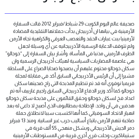
صحيفة عالم اليوم الكويت 29 شباط/فبراير 2012 قالت السفارة
الأرمينية في بيانها ان أذربيجان بدأت حملاتها التقليدية المضادة
لأرمينيا ببث عبارات الحقد والتعصب العرقي والكراهية تجاه الأرمن
ولم تتوقف الدعاية الرسمية الأذربيجانيه عن أي وسيلة لجعل
الطرف الأرميني مذنبا في المأساة. وأشار بيان السفارة إلى “خوجالو”
هي عاصمة المضاربات السياسية لهيئات أذربيجان الرسمية وان
سكان خوجالو محتوم عليهم أن يصبحوا ضحايا الصراع على السلطة
مشيرا إلى أن الرئيس الأذربيجاني السابق أكد في مقابلة لمجلة
فريميا نوفوي أنه قد تم تنظيم المذبحة التي راح ضحيتها سكان
خوجالو كما أكد وزير الدفاع الأذربيجاني السابق راجيم غازييف أنه تم
اعداد فخ لسكان خوجالو وحقق القائمون على مذبحة سكان خوجالو
هدفين في آن واحد: الإطاحة بمطالبوف الذي أصبح لا داعي له بعد
انهيار الاتحاد السوفياتي كما أنها اكتسبت سببا لانطلاق حملة
صاخبة تتهم الأرمن باتباع أساليب حرب غير انسانية. ومنذ 13 فبراير
دمر الجيش الأذربيجاني وبشكل منهجي 55 ألف قرية في
ستيباناكيرت وحلت قرى أخرى قريبة من المستوطنات الأرمينية