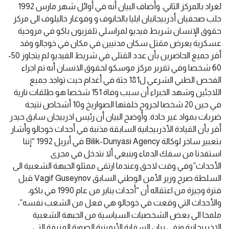
لغراد بالمركز الثاني. وأضاف البيان أنه في أوائل شهر مارس 1992
جلب صحفيان أذربيجانيان ايليا بالخانوف و وفوغار خاليلوف الى مركز
حقوق الإنسان شريط فيديو لمراسلي تلفزيون باكو في مروحية
عسكرية يعرض مقتل سكان مدنيين في مكان في خوجالو وقد
أقر جميع الحاضرين بأن عدد القتلى في شريط الفيديو لم يتجاوز 50-
60 شخصا وفي تقرير مركز موسكو لحقوق الانسان أنه تم اجراء
الفحص الطبي الشرعي ل181 جثة في أغدام حيث تواجد جميع
اللاجئين وشهد الخبراء أن سبب وفاة 151 شخصا هو طلقات نارية
في حين 20 شخصا لجروح خلفتها الصواريخ و10 أشخاص نتيجة
ضربات بمواد غير حادة. وأوضح البيان أن رئيس اذربيجان سابق حيدر
أقر بأن القيادة الأذربيجانية السابقة مذنبة في أحداث خوجالو وأشار
بتعبير ساخر لوكالة Bilik-Dunyasi Agency في أبريل 1992 “إننا
استفدنا من سفك الدماء وينبغي ألا نتدخل في مجرى
الأحداث”وفي وقت لاحق وعندما ارتقى ممثلو الجبهة الشعبية الى
السلطة صرح وزير الأمن الوطني السابق Vagif Guseynov قبل
فترة وجيزة من اعتقاله أن “أحداث يناير من عام 1990 في باكو،
والأحداث التي وقعت في خوجالو هي فعل من الشعب نفسه”،
ملمحا الى بعض الشخصيات السياسية من الجبهة الشعبية
الاذربيجانية ونفى بيان السفارة الأرمينية الصورة المزيفة التى