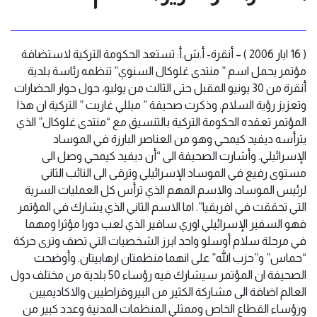
( 16 ايار 2006 ) – أنقرة- أ.ش.أ: تستعد الحكومة التركية لاستضافة
مؤتمر يحمل اسم ” منتدى غلوكال السنوي” تنظمه رئاسة بلدية
أنقرة من 30 يونيو المقبل حتى الثالث من يوليو، حول حوار الحضارات
وتعزيز رؤية السلام. وذكرت صحيفة ” ميللي غازيت ” التركية ان هذا
المؤتمر تعقده الحكومة التركية بالتنسيق مع “منتدى غلوكال” الذي
يترأسه ديفيد كيمحي وهو من العناصر البارزة في الموساد
الإسرائيلي. وأشارت الصحيفة الى “أن ديفيد كيمحي وصل الى
مستوى رفيع في الموساد الإسرائيلي وترقى الى النائب الثاني
لرئيس الموساد، والاسم المهم الذي ترأس كل العمليات السرية
التي تحققت في افريقيا”. اما الاسم الثاني الذي يشارك في المؤتمر
فهو السفير الإسرائيلي اوري سافير الذي لعب دورا مؤثرا ومهما
في مرحلة سلام أوسلو واحد ابرز الشخصيات التي تصف وترى حركة
“حماس” و”حزب الله” على انهما منظمتان ارهابيتان. وأوضحت
الصحيفة ان المؤتمر سيشارك فيه رؤساء 50 بلدية من مختلف دول
العالم اضافة الى مشاركة الكثير من البيروقراطيين والاكاديميين
ورؤساء القطاع الخاص وممثلي المنظمات المدنية وعدد كبير من