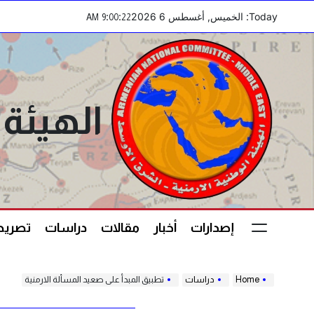
Ski
Today: الخميس, أغسطس 6 2026
:
:
AM
9
00
23
t
conten
الهيئة 
إصدارات
أخبار
مقالات
دراسات
تصريحا
Home
دراسات
تطبيق المبدأ على صعيد المسألة الارمنية