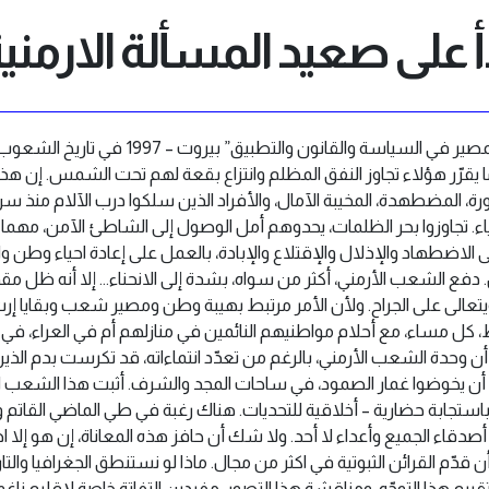
 على صعيد المسألة الارمني
د. اميل معكرون * “حق تقرير المصير في السياسة والقانون والتطبيق” بيروت – 1997 في تاريخ الشعوب وسير العظام حواجز تعترض المسيرة. تبدأ لعبة المصير عندما يقرّر هؤلاء تجاوز النفق المظلم وانتزاع بقعة لهم تحت الشمس. إن هذا الإصرار على استرجاع وطن إن هو إلا فضيلة الشعوب المقهورة، المضطهدة، المخيبة الآمال، والأفراد الذين سلكوا درب الآلام منذ سن الطفولة. حصنّهم الألم، وسلحتهم العزيمة، فغدوا أقوياء. تجاوزوا بحر الظلمات، يحدوهم أمل الوصول إلى الشاطئ الآمن، مهما تصببّوا عرقاً أو نزفوا دماً. هناك فعل صراع البقاء، وحافز الرد على الاضطهاد والإذلال والإقتلاع والإبادة، بالعمل على إعادة احياء وطن واستعادة حق طبيعي، واجتذاب شتات توزع في القارات الخمس. دفع الشعب الأرمني، أكثر من سواه، بشدة إلى الانحناء… إلا أنه ظل مقداما. عمل بصمت. صممّ على أن ينتصب وينفض عنه الرماد، ويتعالى على الجراح. ولأن الأمر مرتبط بهيبة وطن ومصير شعب وبقايا إرث حضاري، كان المسؤولون من مدنيين وضبّاط يضعون الخطط، كل مساء، مع أحلام مواطنيهم النائمين في منازلهم أم في العراء، في الدفء أم في الصقيع، في الكفاف أم في الفاقة. ولا شك أن وحدة الشعب الأرمني، بالرغم من تعدّد انتماءاته، قد تكرست بدم الذين رفضوا الإحساس بالعار والخجل، بأنهم سيقضون، دون أن يخوضوا غمار الصمود، في ساحات المجد والشرف. أثبت هذا الشعب ان أعظم مظاهر المجد أن لا يستسلم المرء. تختصر القضية باستجابة حضارية – أخلاقية للتحديات. هناك رغبة في طي الماضي القاتم والتمديد لغد مشرق. يريد الأرمن أن يصبحوا موضع اعتزاز، أصدقاء الجميع وأعداء لا أحد. ولا شك أن حافز هذه المعاناة، إن هو إلا اصرار على ايمان هذا الشعب بحق تقرير مصيره بنفسه، بعد أن قدّم القرائن الثبوتية في اكثر من مجال. ماذا لو نستنطق الجغرافيا والتاريخ ونستشرف دور الصمود الأرمني في محاولة موضوعية لتقييم هذا التوجّه، ومناقشة هذا التصور، مفردين التفاتة خاصة لإقليم ناغورنو كاراباخ، الذي لا يزال وضعه موضع تجاذب سياسي ونزاع عسكري. ما نبتغيه هو، في الواقع، أن نبين إذا كان الشعب الأرمني قد استوفى الشروط التي تخوله ممارسة حق تقرير مصيره، بمعزل عن الدساتير والأنظمة الدولية التي لا تصمد امام الاطماع، ولا تترجم عملياً إلا في إطار مصالح متبادلة تتم بين الكبار وعلى حساب الضعفاء. إن السياسة هي بنت التاريخ، والتاريخ ابن الجغرافيا، والجغرافيا لا تتغير. ينطبق هذا القول على واقع الشعب الأرمني. فالتاريخ والجغرافيا متلازمان متفاعلان إلى حد بعيد، بحيث يتركان حيناً نتائج إيجابية، وأحياناً نتائج سلبية على مساره. فالإنسان ابن بيئته يتأثر بها عبر مراحل حياته. إن البرد المعتدل يزيد في النشاط البشري ويدفع إلى التحرك والعمل والرغبة في الاستقلال. خلافا لذلك، يعزز المناخ الحار الكسل ويثير الاهواء والغرائز. فكيف هي الحال في أرمينيا؟ 1– العامل الجغرافي أ – طبيعة أرمينيا هضبات متلاحقة، تبلغ الذروة في جبل ارارات (5172 م)، تبدو كأبراج مراقبة تطل على تركيا، إيران، أذربيجان وجورجيا. أضفت على البلاد مناخاً قارياً بارداً. تحدّت سكانها، فتربى المواطن الأرمني على العزم والعنفوان والصلابة والثبات والجرأة والاستجابة في سبيل الحرية. شكلت خزان ماء لا ينضب، فتفجرت مياهه غزيرة، فإذا الأنهار توفر مياه الشفة والري خلال فترة الصحو. هكذا آزر الجبل السهل وأخصبه. تآلفت التناقضات: برودة وحرارة، رطوبة وجفاف، مرتفعات ووديان ، خصوبة وقحط… فإذا نشأت معاطاة هادئة بين المواطن والأرض الوعرة. ضرب بمعوله وروى بعرقه فأجزلت له في العطاء بإنتاجها الغذائي. وفرت له الملاذ عند الشدائد. فإذا نحن أمام علاقة حب، أما قضية مصير، أمام علّة بقاء. تأهل الحس الوطني عنده، وتميّز بالصفاء والبراءة والقداسة. لا نفط عنده، لا مواد أولية تذكر، لا مقومات رفاهية. ما هم؟ إنها إرث الأجداد، الوديعة الكبرى الغالية. أشارت اليها الكتب المقدسة. بحسب أسطورة الطوفان: وفّر جبل أرارات لنوح وأسرته الرسو والخلاص. وأسهم تعدد هذه الهضاب والمجازات الصخرية في نشوء مجتمعات تتمتع باستقلال ذاتي، بانطوائية خاصة، فإذا أرمينيا فسيفساء، تشكل لوحة واحدة، وإن تعددت الألوان والأشكال. المعاناة الأولى تكمن إذن في الصراع مع الطبيعة وحب البقاء، في وطن يتطلب التقشف والتضحيات. ب – دور الموقع قدر بعض الشعوب أن تعيش في أوطان يشكل موقعها بالذات خطرا مصلتا على سيادتها واستقلالها. فبولونيا، على سبيل المثال لا الحصر، محاطة بثلاث دول كبرى: روسيا، بروسيا أو ألمانيا، والنمسا. بين البولونيين وجيرانهم، عوامل رفض وطلاق وتناقض إن لجهة المذهب أو اللغة