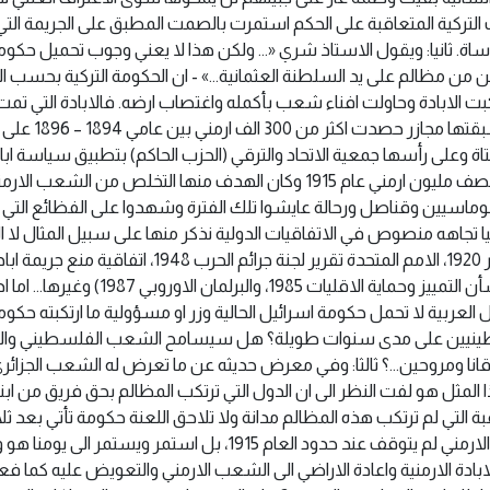
لتركية المتعاقبة على الحكم استمرت بالصمت ‏المطبق على الجريمة التي ا
ساة.‏ ثانيا: ويقول الاستاذ شري «… ولكن هذا لا يعني وجوب تحميل حكومة تر
رمن من مظالم على يد السلطنة العثمانية…»‏ ‏- ان الحكومة التركية بحسب ا
سياسة دولة على مدى
فتاة وعلى ‏رأسها جمعية الاتحاد والترقي (الحزب الحاكم) بتطبيق سياسة ا
‏التركية، ذهب ضحيتها مليون ونصف مليون ارمني عام 1915 وكان الهدف منها التخلص م
ماسيين وقناصل ورحالة عايشوا تلك الفترة وشهدوا على ‏الفظائع التي 
تجاهه منصوص في ‏الاتفاقيات الدولية نذكر منها على سبيل المثال لا ال
اللجنة الفرعية للامم المتحدة بشأن التمييز وحم
العربية لا تحمل حكومة ‏اسرائيل الحالية وزر او مسؤولية ما ارتكبته حكو
ينيين على مدى سنوات طويلة؟ هل سيسامح الشعب الفلسطيني والعرب ج
قانا ومروحين…؟ ثالثا: وفي معرض حديثه عن ما تعرض له الشعب الجزا
لمثل هو لفت النظر الى ان الدول التي ترتكب المظالم بحق فريق من ‏اب
 التي لم ترتكب هذه المظالم مدانة ‏ولا تلاحق اللعنة حكومة تأتي بعد ثلاثة 
شري، ان العداء التركي للشعب الارمني لم يتوقف عند حدود العام 1915، 
تركيا بالابادة الارمنية واعادة الاراضي الى الشعب الارمني والتعويض ‏عليه كما ف