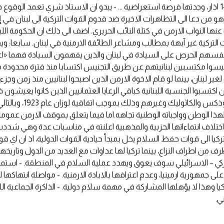
«جماهير» غير ارمنية من اجواء 14 اذار، وجدتها فرصة استعراضية …‏ ‏- يبدو ان الاستاذ شري تعم
من دعا الى التظاهرات الاخيرة ضد قدوم القوات التركية الى لبنان في 
ف ارمني، غاب عنها النواب الارمن في كتلة النائب ‏الحريري. اضف الى ذلك ان الحكومة اللب
التركية غير آبهة بمطالب ومشاعر الطائفة الارمنية في لبنان.‏ سابعا: 
فسهم الحرص على السيادة ‏في لبنان والذين يفهمون السيادة فهما «اع
– وليسوا مكتسبين لبنانيتهم عن طريق التجنيس اكتسابا منذ فترة محدودة م
 لبنان، بينما لو قام الاخوة ‏الارمن الذين اصبحوا لبنانيين منذ زمن وجزءا عض
ان اكتسبوا الجنسية اللبنانية كباقي الرعايا ‏العثمانيين الذين كانوا يعيشون 
والسنة والشيعة والدروز ‏والا
 لهذا الوطن وواجباته الوطنية تجاهه.‏اما فيما يتعلق بموقف الارمن عموما
ى اختلاف انتماءاتها الحزبية والمذهبية اعلنته في مناسبات عدة وهي شددت
تركيا الى قوات حفظ السلام يخل بمبدأ حيادية القوات الدولية، اذ ان اي
رف من اطراف النزاع، بينما تركيا ‏لها عداوات مع العديد من الدول وتار
لتركي – الاسرائيلي سوف يعوق ويهدد عملية السلام في المنطقة.‏ ‏- استمر
مهورية ارمينيا، وعدم ‏اعترافها بالابادة الارمنية.‏ ‏- مواصلة انتهاكه
هذا لا يؤهلها ‏المشاركة في مهمة سلام دولية.‏ ‏- الذاكرة الجماعية اللبن
.‏