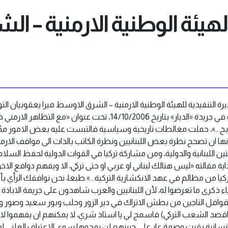
هيئة الوطنية الارمنية – ال
2 جاءنا من المديرة التنفيذية للهيئة الوطنية الارمنية – الشرق الاوسط فيرا يعقوبيان ‏
محمد باقر شري بمقالة صدرت في جريدة «الديار» بتاريخ 14/10/2006، تحت
ابح…»، حملت مغالطات تاريخية وسياسية فالتبست عليه بعض الامور ممّا 
ان تصحح نظرة بعض اللبنانيين ونظرة الكاتب ‏بالذات الى مواقف الارمن 
 اللبنانية ‏والدولية، ومن مشاركة تركيا في القوات الدولية لحفظ السلام 
مقالته «ليس هنالك لبناني او عربي او حتى ‏تركي، الا ويفهم دوافع الاخوة 
كيا من مظالم في عهد الانكشارية التركية…».‏طبعا، نحن نوافقك الرأي بأن
اء ‏ذكرى ما تعرضوا له، لأن اللبنانيين والعرب شاهدون على جريمة الابا
ال قوافل الناجين من بطش الاتراك في دير الزور وحلب وبور ‏سعيد وصور
هنا اقصد الشعب التركي) ‏فاسمح لي يا استاذ شري، لا يمكنهم ان يفهموا 
191 ‏من جريمة انسانية بقيت وصمة عار على جبينهم لن يمحوها سوى الاعتراف العلني ل