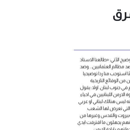
شرق
التوضيح الآتي:‏ ‏«طالعنا الاستاذ
 ‏عنوان «مع التظاهر الارمني ضد مظالم العثمانيين… وضد
استوجب منا ردا ‏توضيحيا
من الوقائع التاريخية
في جنوب لبنان.‏ اولا: يقول
الارمن اللبنانيين في احياء
ه ليس هنالك لبناني او عربي
دة التي تعرض لها الشعب
 وبيروت والقدس وغيرها من
لانهم يجهلون ما اقترفت ايدي
دولتهم ‏بابادة الارمن