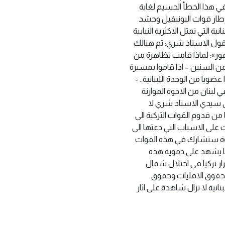
د الوقوع في هذا الخطأ الجسيم لغاية
إطار قوات ‏اليونيفيل وحشد
نانية التي تمثل الاكثرية النيابية
ويقول الاستاذ شري: ثم هنالك
ور»: لماذا قامت تظاهرة من
ن ‏السنين – اذا قاموا بمسيرة
ويا من الوحدة اللبنانية..‏ ‏-
في لبنان من الاخوة الموارنة
رثوذكس والكاثوليك وغيرهم وذلك بموجب اتفاقية لوزان عام 1923، وبالتالي سيدي الاستاذ ‏شري لا
 من قدوم القوات التركية الى
 على ‏الاسباب التي دعتها الى
 قوة ‏ستشارك في هذه القوات
يخها يشهد على دموية هذه
ار تركيا في احتلال شمال
ا لحقوق الاقليات وحقوق
انية لا تزال شاهدة على اثار