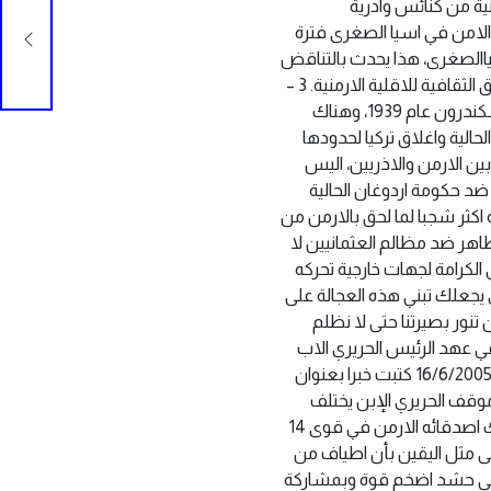
 تدمير الممتلكات الارمنية من كنائس وادرية
صلوخ
الامن في اسيا الصغرى ‏فترة
كراكي
اسياالصغرى، هذا يحدث بالتناقض
مع المواد 38 و44 ومن اتفاقية ‏لوزان عام 1923، حيث تعهدت تركيا حماية حقوق الاقليات بما فيها الحقوق الثقافية للاقلية ‏الارمنية.‏ ‏3 –
استمرار هجرة الارمن بعد وصول اتاتورك الى الحكم وقيام دولة تركيا الحديثة.‏ ‏4 – هجرة الارمن من لواء اسكندرون عام 1939، وهناك
جمهورية ارمينيا الحالية واغلاق تركيا لحدودها
بين الارمن والاذريين، اليس
د حكومة ‏اردوغان الحالية
ة اكثر شجبا لما لحق بالارمن من
اهر ضد ‏مظالم العثمانيين لا
لكرامة لجهات خارجية تحركه
ي يجعلك تبني هذه ‏العجالة على
تنور بصيرتنا حتى لا نظلم
في عهد الرئيس الحريري ‏الاب
ولم يتحرك احد من الارمن ضده..‏ ‏- حضرة الاستاذ المحترم ان العدد 5953 من صحيفة الديار الصادرة بتاريخ 16/6/2005 كتبت ‏خبرا بعنوان
موقف الحريري الإبن يختلف
الآن عن موقف ‏والده؟ وهل ان هنالك «اشكالاً ما» بينه وبين الحكومة التركية جعله يشجع او يرتضي تحرك ‏اصدقائه الارمن في قوى 14
لى مثل اليقين بأن اطياف من
 – على حشد ‏اضخم قوة وبمشاركة