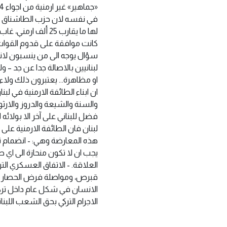
في نفسه لان حزب الطاشناق ‏هو 
لها ما يقارب 25 أل
كانت موافقة على ‏قدوم القوات 
سؤال يوجه الى من ينسبون لان
لبنانيين بالاصالة ‏جدا عن جد 
او مظاهرة… يعتبرون ذلك ولاء لغير
ان ابناء الطائفة الارمنية في لبن
فضل للبناني على آخر الا بولائه
لبنان فان الطائفة ‏الارمنية عل
هذه المعارضة وهي:‏ ‏- انضمام 
يجب ان لا تكون منحازة الى اي ط
العلاقة.‏ ‏- الاتفاق العسكري ا
قبرص، ومواصلة فرض الحصار على ج
الانسان في شكل عام داخل تركيا و
الاجرام التركي بحق الشعب ‏اللبناني