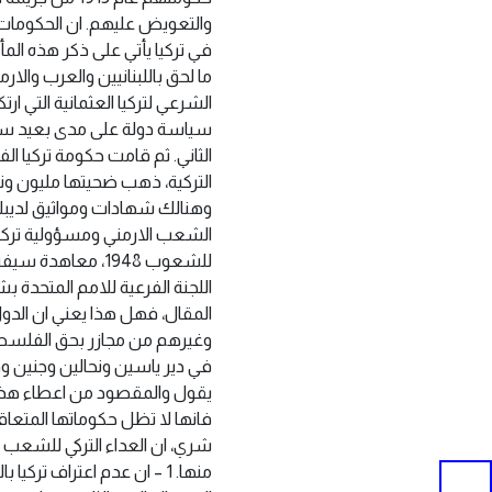
والتعويض عليهم. ان الحكومات ا
في تركيا يأتي على ذكر هذه المأ
ما لحق باللبنانيين والعرب والا
الثاني. ثم قامت حكومة تركيا ال
وهنالك شهادات ومواثيق لديبلو
الشعب الارمني ومسؤولية تركيا 
المقال، فهل هذا يعني ان الدول 
وغيرهم من ‏مجازر بحق الفلسط
في دير ياسين ونحالين وجنين و
يقول ‏والمقصود من اعطاء هذا ا
فانها لا تظل حكوماتها المتعاقبة
منها.‏ ‏1 – ان عدم اعتراف 