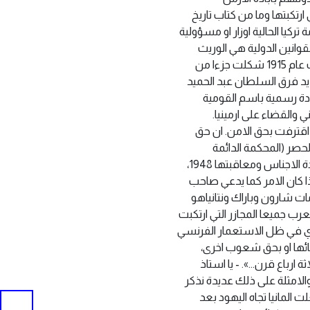
رتكبتها وما من كتاب تاريخ
كيا الحالية اوزار ‏او مسؤولية
لقوانين الدولية هي الوريث
الشرعي لتركيا العثمانية التي ‏ارتكبت الابادة وحاولت افناء شعب بأكمله واغتصاب ارضه. فالابادة التي تمت عام 1915 شكلت ‏جزءا من
 بعيد سبقتها مجازر حصدت اكثر من 300 الف ارمني بين عامي ‏‏1894 – 1896 على يد فرق السلطان عبد الحميد
بادة رسمية باسم القومية
ن الشعب ‏الارمني والقضاء على ارمينيا.‏
اقترفت بحق الامن. ان حق
حصر (المحكمة الدائمة
للشعوب 1948، ‏معاهدة سيفر 1920، الامم المتحدة تقرير لجنة جرائم الحرب 1948، اتفاقية منع جريمة ابادة ‏الاجناس ومعاقبتها 1948،
اية الاقليات ‏‏1985، والبرلمان الاوروبي 1987) وغيرها…‏ اما اذا كان الامر كما يدعي صاحب
مات شارون وباراك ونتانياهو
ميعا ‏المجازر التي ارتكبت
ئري في ظل الاستعمار الفرنسي
نائها او بحق شعوب اخرى،
ارباع قرن…».‏ ‏- يا استاذ
بل ‏استمر ويستمر الى يومنا هو والامثلة على ذلك عديدة نذكر
علت المانيا تجاه اليهود بعد