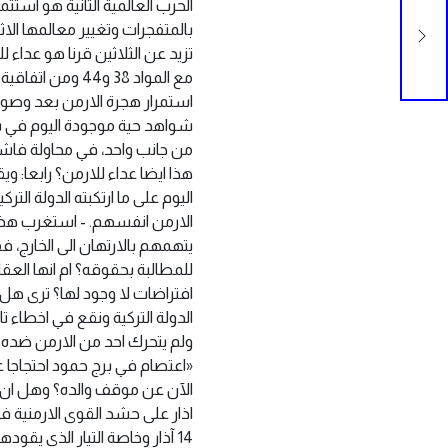
نسا
بالمتفجرات وتغيير معالمها ‏ال
تزيد عن الثلاثين قرنا هو عداء 
من جانب ‏واحد، في محاولة فاشلة
هذا ايضا عداء للارمن؟ رابعا: 
اليوم على ما ارتكبته الدولة الت
الارمن انفسهم.‏ ‏- استغرب هذا
يتهمهم بالارتهان الى الخارج،
للمطالبة بحقوقه؟ ام انها العقلي
افتراضات لا وجود لها؟ ترى هل 
الدولة التركية ونقع في اخطاء ت
«اعتصام في برج حمود احتجاجا ع
اذار على حشد القوى الارمنية 
14 آذار وخاصة التيار ‏الذي ي