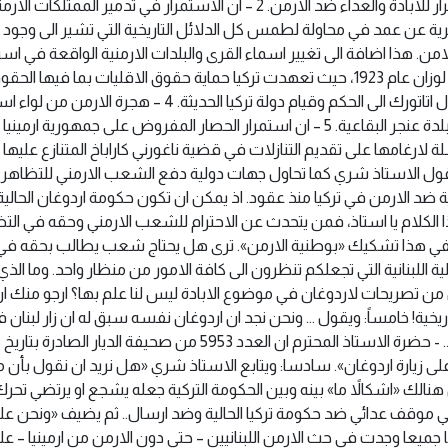
الحرب العالمية الثانية هو استتمرار للابادة ‏والعداء ضد الارمن.‏ ‏2 – ان الاستمرار في
اثرية عن عمد في محاولة لطمس كل الدلائل التاريخية التي تشير الى وجود 
للامن. هذا اضافة الى تغيير اسماء القرى والبلدات ‏الارمنية الواقعة في 
شواهد حية موجودة اليوم في بلدة ‏عنجر البقاعية.‏ ‏5 – ان استمرار الحصار المفروض على 
 لارغامها على تقديم التنازلات في قضية ناغورني كاراباخ المتنازع ‏عليها 
ويقول الاستاذ شري كما تحاول جهات دولية دفع الشعب الارمني للتظاهر ض
ركية ضد الارمن في تركيا منذ عقود. اذ ‏يمكن ان تكون حكومة اردوغان الحالي
 الكلام يا استاذ، فمن يتحدث عن الاحترام للشعب الارمني وحقه في التظ
 ففي هذا تشكيك «بوطنية الارمن». ترى هل ‏يحتاج شعب يطالب بحقه في ا
ة ‏اللبنانية التي تجعلكم تنظرون الى كافة الامور من منظار واحد. وما الذ
من تصريحات لاردوغان في موضوع الابادة ليس لنا ‏علم بها؟ ارجو منك ان 
اريخية!‏ خامساً: ويقول … ونحن نجد ان اردوغان نفسه سبق له ان زار لبنان 
لى زيارة اردوغان».‏ سادسا: ويتابع الاستاذ شري «هل نريد ان نقول بأن 
في موقف عدائي ضد حكومة تركيا ‏الحالية وضد ارسال.. ثم يضيف «ونحن ع
قودها جميعا وجدت في حث الارمن اللبنانيين – حتى دون الارمن من ارمينيا