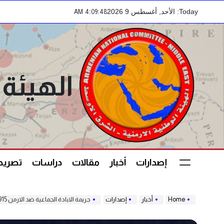
Ski
Today: الأحد, أغسطس 9 2026
:
:
AM
4
09
49
t
conten
الهيئة 
إصدارات
أخبار
مقالات
دراسات
تصريحا
Home
أخبار
إصدارات
جريمة الابادة الجماعية ضد الارمن 1915-1923