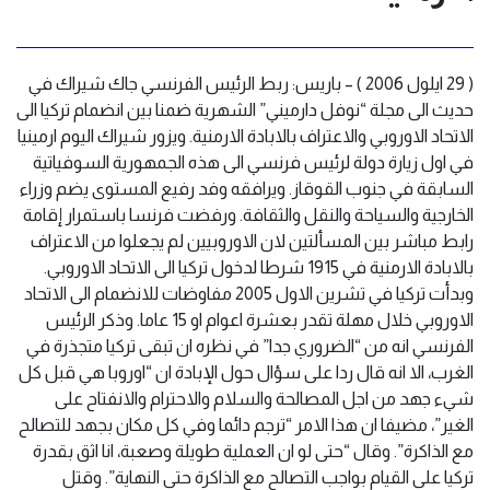
( 29 ايلول 2006 ) – باريس: ربط الرئيس الفرنسي جاك شيراك في
حديث الى مجلة “نوفل دارميني” الشهرية ضمنا بين انضمام تركيا الى
الاتحاد الاوروبي والاعتراف بالابادة الارمنية. ويزور شيراك اليوم ارمينيا
في اول زيارة دولة لرئيس فرنسي الى هذه الجمهورية السوفياتية
السابقة في جنوب القوقاز. ويرافقه وفد رفيع المستوى يضم وزراء
الخارجية والسياحة والنقل والثقافة. ورفضت فرنسا باستمرار إقامة
رابط مباشر بين المسألتين لان الاوروبيين لم يجعلوا من الاعتراف
بالابادة الارمنية في 1915 شرطا لدخول تركيا الى الاتحاد الاوروبي.
وبدأت تركيا في تشرين الاول 2005 مفاوضات للانضمام الى الاتحاد
الاوروبي خلال مهلة تقدر بعشرة اعوام او 15 عاما. وذكر الرئيس
الفرنسي انه من “الضروري جدا” في نظره ان تبقى تركيا متجذرة في
الغرب، الا انه قال ردا على سؤال حول الإبادة ان “اوروبا هي قبل كل
شيء جهد من اجل المصالحة والسلام والاحترام والانفتاح على
الغير”، مضيفا ان هذا الامر “ترجم دائما وفي كل مكان بجهد للتصالح
مع الذاكرة”. وقال “حتى لو ان العملية طويلة وصعبة، انا اثق بقدرة
تركيا على القيام بواجب التصالح مع الذاكرة حتى النهاية”. وقتل