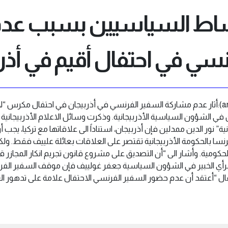
اط السياسيين بسبب عدم
نسي في احتفال أقيم في أذر
(23 شباط/فبراير2012-armradio):أثار عدم مشاركة السفير الفرنسي في أذربيجان في احتفال م
 الشؤون السياسية الأذربيجانية. وذكرت وسائل الاعلام الأذربيجانية 
ة” نور الدين ممدلين فإن أذربيجان، استناداً الى علاقاتها مع تركيا، يجب أن
نسا بالحكومة الأذربيجانية تقتصر على العلاقات بعائلة علييف فقط. ول
كومية. وأشار الى “أن التصديق على مشروع قانون تجريم انكار المجازر
 وبرأي الخبير في الشؤون السياسية جعفر غولييف فإن موقف السفير ا
قال “أعتقد أن عدم حضور السفير الفرنسي الاحتفال علامة على تدهور 