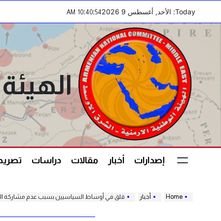
Ski
Today: الأحد, أغسطس 9 2026
:
:
AM
10
40
54
t
conten
الهيئة 
إصدارات
أخبار
مقالات
دراسات
تصريحا
Home
أخبار
قلق في أوساط السياسيين بسبب عدم مشاركة السف