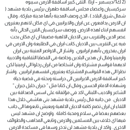
(2 ك1/ديسمبر – ارنا) : التقى كبير اساقفة الارمن سيبوه
سركيسيان واعضاء مجلس اساقفة طهران برئيس بلدية مشهد (
شمال شرق البلاد ) ، الذي وصف المدينة بأنها مدينة مباركة ، وقال
ان الارمن يدافعون عن ايران والايرانيين في اي مكان لانهم يعتبرون
انفسهم ابناء لهذه الارض. ووصف سركيسيان القرن الحالي بأنه
عصر الدين والتقريب بين الاديان الالهية مضيفا ان اي مكان بحث
فيه عن التقريب بين الاديان كانت ايران في الطليعة وان الارمن في
ايران يفخرون بأنهم ايرانيون . واشار الى الاواصر المتينة بين ايران
وارمينيا وقال ان هذين البلدين وخاصة في القضايا الثقافية والادبية
لديهما قواسم مشتركة وان اشخاصا من ايران رحلوا الى ارمينيا لكن
نظرا الى هذه القواسم المشتركة يعتبرون انفسهم ايرانيين . واشار
كبير اساقفة الارمن الايرانيين الى دراسته وبحثه في قضية حياة
وشهادة الامام الحسين وقال ان كتابا مثل ” جبران خليل جبران ”
الشاعر والاديب اللبناني اكد في مؤلفاته على اسس الصداقة بين
الاديان . من جانبه قال رئيس بلدية مشهد بني هاشمي خلال هذا
اللقاء ان ايران تضم كافة الاديان الالهية ويعيش تابعوها الى جانب
بعضهم بعضا في سلام ومحبة كاملة . واوضح ان مشهد ليس
فيها اي خلاف بين المسلمين والارمن وتابعي المذاهب والطوائف
الاخرى . واكد ان بلدية مشهد لن تدخر وسعا في مساعدة الارمن