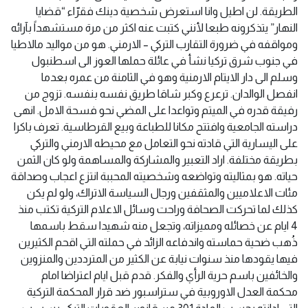
الطريقة. لن اطيل وانا استعرض شخصية دينك فقرّاء “قضايا
النهار” يتذكرونه طبعا لأنني كتبت عنه اكثر من مرة مستشهداً بآرائه
ومواقفه في ضرورة التقارب التركي – الارمني. هو من مواليد مالاطيا
في جنوب شرق تركيا نشأ في عائلة حملها العوز الى اسطنبول
وسلم الى دار الايتام الارمنية وهو في الثامنة من عمره بعدما
انفصل الوالدان. ترعرع وكبر شاقا طريق نفسه بنفسه. تزوج من
رفيقة قدره في الميتم وتواعدا على المضي نحو فسحة الامل. انهى
دراسته الجامعية وافتتح مكانا للطباعة وبيع القرطاسية. تعرف باكرا
على اليسارية التي قادته نحو التعامل مع محيطه الارمني والتركي
بطريقة مختلفة. اراد التعبير والمشاركة والمساهمة ولو كان الثمن
حياته. هو بمثاليته وتواضعه وشخصيته المحببة انتزع اعجاب وصداقة
مئات الاعلاميين والمثقفين ورجال السياسة الاتراك، ولو لم يكن
كذلك لما تحركت الصحافة وراحت وسائل الاعلام التركية تكتب منذ
4 ايام عن خصائله ومميزاته، وتجعل منه شهيدا سقط باسمها
ذُهب ضحية حماسته واندفاعه الزائد في حملته التي اقحم الكثيرين
فيها يقودها منذ سنوات نيابة عن الكثير من المترددين والمنزوين
والخائفين باسم حرية الرأي والفكر. قدم قبل ايام اعتراضا امام
محكمة العدل الاوروبية في ستراسبور ضد قرار المحكمة التركية