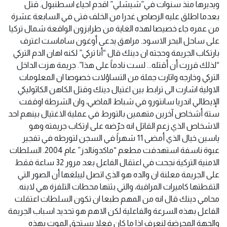
ويديرها منذ سنوات في”شيشلي” اقدم احياء اسطنبول. قتل
بعدما اطلق عليه الرصاص غدرا من الخلف فتى في السابعة عشرة
من عمره جاء خصيصا لهذه الغاية من طرابزون الواقعة شمال تركيا
على ساحل البحر الاسود. مراهق يدعى أوغون ساماست اعترف
بارتكاب الجريمة وحجته ان دينك قال “أنا تركي” لكنه اهان الدم التركي
“لذلك قررت أن أقتله… لست نادماً على هذا”. جريمة هزت الداخل
التركي وخارجه واثارت جملة من التساؤلات خصوصا ان المعلومات
الاولية اشارت الى ترابط بين اغتيال دينك وقتل الكاهن الكاثوليكي
الإيطالي اندريا سانتورو في شباط الماضي، وان الشرطة اوقفت
ستة أشخاص آخرين متهمين بالتورط في عملية الاغتيال بينهم احد
الاشخاص الذي زعم القاتل انه حرّضه على ارتكاب جريمته وهو
ياسين خيال الذي أمضى 11 شهراً في السجن لتورطه في تفجير
عبوة ناسفة استهدفت مطعم “ماكدونالدز” عام 2004. السلطات
الامنية التركية نجحت في اعتقال الفاعل بعد مرور 32 ساعة فقط
على الجريمة معلنة ان والده هو الذي اتصل ليبلغها أن الصور التي
التقطتها كاميرات المراقبة، والتي بثتها محطات التلفزة هي لابنه.
محامي دينك قال انه من المهم طبعا ان تكون السلطات اعتقلت
الفاعل بهذه السرعة والفاعلية لكن الاهم هو تحديد اسباب الجريمة
والجهة المحرضة لنعرف اذا ما كان فعلا يستحق الموت بهذه