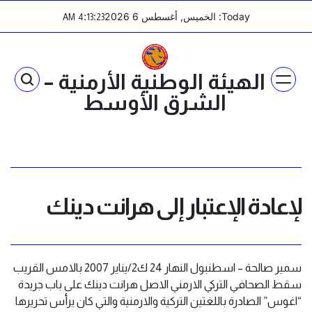
Ski
Today: الخميس, أغسطس 6 2026
:
:
AM
4
13
24
t
conten
الهيئة الوطنية الأرمنية –
الشرق الأوسط
لإعادة الإعتبار إلى هرانت دينك
سمير صالحة – اسطنبول النهار 24 ك2/يناير 2007 بالامس القريب
سقط الصحافي التركي الارمني الاصل هرانت دينك على باب جريدة
“اغوس” الصادرة باللغتين التركية والارمنية والتي كان يرأس تحريرها