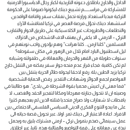
الداخل والخارج باطلاق دعوته التاريخية لكبار رجال الدياسبورا الارمنية
للمشاركة في مراســــــم تشييع دينك ليكونوا ضيوفا على الحكومة
التركية مبديا استعداد وزارته تحمل نفقات سفر واقامة الوافدين.
استشهاد دينك تحوّل فرصة العصر في تركيا لمناقشة الآراء
والتطلعات والطروحات غير الكلاسيكية على طريق الحوار والتقارب
التركي – الارمني. الا يكفي ان يهتف الاف الاشخاص من الاتراك
المسلمين “كلنا ارمن… كلنا هرانت” وهم يؤدون واجب نوبتهم في
ليل اسطنبول البارد امام تلال من الزهور في مكان سقوطه؟
سنوات طويلة من القهر والحرمان والمعاناة في طفولته وشبابه
لم تكن كافية. فجاء قرار عدم منحه جواز سفر يمكنه من التنقل خارج
تركيا يزيد الطين بلة. رفع لاحقا ليحوله طائر الحرية يتنقل بين
العواصم لجمع الجوائز وشهادات التقدير. رفض الحماية الشخصية
“فما معنى ان اعيش محميا بقوة الشرطة في بلدي”. هو طالبنا في
وصيته ان لا تتحول جنازته مهرجانا ومكانا لتفجير الحقد والغضب. لا
يافطات لا شعارات ولا صراخ متحديا قتلته الذين لم يعجبهم كثيرا
على ما يبدو التنوع الفكري الديني السياسي الفلسفي الاجتماعي بين
الافراد. اعادة الاعتبار الى دينك تمر: اولا، عبر تحويل قصة حياته الى
عمل سينمائي ضخم بتمويل تركي – ارمني مشترك يليق به ويحمل
نبذة عن معاناته على قمة التواضع والمثالية هذه. ثانيا، عبر اطلاق