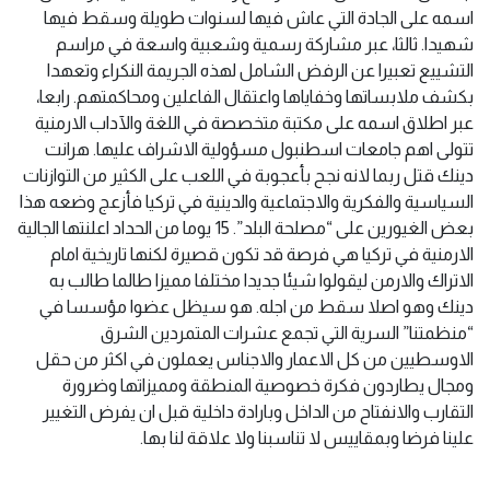
اسمه على الجادة التي عاش فيها لسنوات طويلة وسقط فيها
شهيدا. ثالثا، عبر مشاركة رسمية وشعبية واسعة في مراسم
التشييع تعبيرا عن الرفض الشامل لهذه الجريمة النكراء وتعهدا
بكشف ملابساتها وخفاياها واعتقال الفاعلين ومحاكمتهم. رابعا،
عبر اطلاق اسمه على مكتبة متخصصة في اللغة والآداب الارمنية
تتولى اهم جامعات اسطنبول مسؤولية الاشراف عليها. هرانت
دينك قتل ربما لانه نجح بأعجوبة في اللعب على الكثير من التوازنات
السياسية والفكرية والاجتماعية والدينية في تركيا فأزعج وضعه هذا
بعض الغيورين على “مصلحة البلد”. 15 يوما من الحداد اعلنتها الجالية
الارمنية في تركيا هي فرصة قد تكون قصيرة لكنها تاريخية امام
الاتراك والارمن ليقولوا شيئا جديدا مختلفا مميزا طالما طالب به
دينك وهو اصلا سقط من اجله. هو سيظل عضوا مؤسسا في
“منظمتنا” السرية التي تجمع عشرات المتمردين الشرق
الاوسطيين من كل الاعمار والاجناس يعملون في اكثر من حقل
ومجال يطاردون فكرة خصوصية المنطقة ومميزاتها وضرورة
التقارب والانفتاح من الداخل وبارادة داخلية قبل ان يفرض التغيير
علينا فرضا وبمقاييس لا تناسبنا ولا علاقة لنا بها.