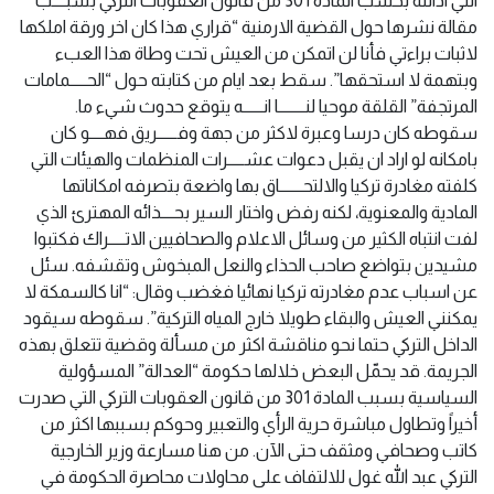
التي ادانته بحسب المادة 301 من قانون العقوبات التركي بسبــــب
مقالة نشرها حول القضية الارمنية “قراري هذا كان اخر ورقة املكها
لاثبات براءتي فأنا لن اتمكن من العيش تحت وطاة هذا العبء
وبتهمة لا استحقها”. سقط بعد ايام من كتابته حول “الحـــــمامات
المرتجفة” القلقة موحيا لنــــــــا انــــــه يتوقع حدوث شيء ما.
سقوطه كان درسا وعبرة لاكثر من جهة وفــــــريق فهــــو كان
بامكانه لو اراد ان يقبل دعوات عشـــــرات المنظمات والهيئات التي
كلفته مغادرة تركيا والالتحـــــــاق بها واضعة بتصرفه امكاناتها
المادية والمعنوية، لكنه رفض واختار السير بحــــذائه المهترئ الذي
لفت انتباه الكثير من وسائل الاعلام والصحافيين الاتـــــراك فكتبوا
مشيدين بتواضع صاحب الحذاء والنعل المبخوش وتقشفه. سئل
عن اسباب عدم مغادرته تركيا نهائيا فغضب وقال: “انا كالسمكة لا
يمكنني العيش والبقاء طويلا خارج المياه التركية”. سقوطه سيقود
الداخل التركي حتما نحو مناقشة اكثر من مسألة وقضية تتعلق بهذه
الجريمة. قد يحمّل البعض خلالها حكومة “العدالة” المسؤولية
السياسية بسبب المادة 301 من قانون العقوبات التركي التي صدرت
أخيراً وتطاول مباشرة حرية الرأي والتعبير وحوكم بسببها اكثر من
كاتب وصحافي ومثقف حتى الآن. من هنا مسارعة وزير الخارجية
التركي عبد الله غول للالتفاف على محاولات محاصرة الحكومة في