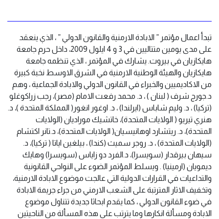
تبدأ اعمال مؤتمر ” الابادة الارمنية والقانون الدولي ” ، الذي ينعقد
على مدى يومين متتاليين في 3 و 4 ايلول 2009، داخل حرم جامعة
هايكازيان في بيروت. يشارك في المؤتمر ، الذي تنظمه جامعة
هايكازيان والهيئة الوطنية الارمنية في الشرق الاوسط نخبة كبيرة
من الاكاديميين والخبراء في القانون الدولي والابادة الجماعية ، وهم
د.جورج شرف ( لبنان ) ، د. محمد رفعت الامام (مصر)، رجب زراكوغلو
(تركيا) ، د. وليم شاباس (ايرلندا) ، د. اوغور انغور( المملكة المتحدة )، د.
هنري تيريو ( الولايات المتحدة)، خاتشيك موراديان (الولايات
المتحدة)، د. ريتشارد اوهانيسيان( الولايات المتحدة)، د.تانر اكتشام
(الولايات المتحدة) ، د. روجر سميث (كندا) ، بيلغين اياتا ( تركيا)، د.
سيهان بيرقدار (سويسرا)، د.الفرد دو زاياس (سويسرا) وهايك
ديمويان (ارمينيا) . ويسلط المؤتمر الضوء على النواحي القانونية
والتداعيات في القرارات الدولية التي عالجت موضوع الابادة الارمنية،
وتخفيف الاثار المترتبة على الشعب الارمني من جراء جريمة الابادة
في ضوء القانون الدولي ، كما يقدم ابحاثا جديدة تتناول موضوع
الابادة ومسألة انكارها وما يترتب على هذه المسألة من الناحيتين