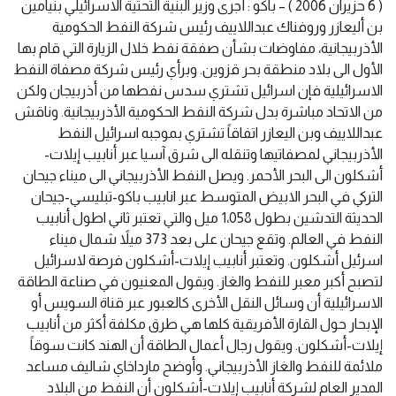
( 6 حزيران 2006 ) – باكو : أجرى وزير البنية التحتية الاسرائيلي بنيامين
بن أليعازر وروفناك عبداللاييف رئيس شركة النفط الحكومية
الأذربيجانية، مفاوضات بشأن صفقة نفط خلال الزيارة التي قام بها
الأول الى بلاد منطقة بحر قزوين. وبرأي رئيس شركة مصفاة النفط
الاسرائيلية فإن اسرائيل تشتري سدس نفطها من أذربيجان ولكن
من الاتحاد مباشرة بدل شركة النفط الحكومية الأذربيجانية. وناقش
عبداللاييف وبن اليعازر اتفاقاً تشتري بموجبه اسرائيل النفط
الأذربيجاني لمصفاتيها وتنقله الى شرق آسيا عبر أنابيب إيلات-
أشكلون الى البحر الأحمر. ويصل النفط الأذربيجاني الى ميناء جيحان
التركي في البحر الابيض المتوسط عبر انابيب باكو-تبليسي-جيحان
الحديثة التدشين بطول 1،058 ميل والتي تعتبر ثاني اطول أنابيب
النفط في العالم. وتقع جيحان على بعد 373 ميلاً شمال ميناء
اسرئيل أشكلون. وتعتبر أنابيب إيلات-أشكلون فرصة لاسرائيل
لتصبح أكبر معبر للنفط والغاز. ويقول المعنيون في صناعة الطاقة
الاسرائيلية أن وسائل النقل الأخرى كالعبور عبر قناة السويس أو
الإبحار حول القارة الأفريقية كلها هي طرق مكلفة أكثر من أنابيب
إيلات-أشكلون. ويقول رجال أعمال الطاقة أن الهند كانت سوقاً
ملائمة للنفط والغاز الأذربيجاني. وأوضح مارداخاي شاليف مساعد
المدير العام لشركة أنابيب إيلات-أشكلون أن النفط من البلاد