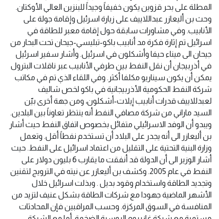
المطلة على بحر قزوين يكون خفيفاً وجيداً للبنزين العالي الأوكتان.
وحث بن أليعازر عبداللاييف على زيارة اسرئيل وإقامة جولة على
الأنابيب. وفي مشاورات سابقة حول إقامة معبر للطاقة في
اسرائيل تم إثارة فكرة مد أنابيب باكو-تبليسي-جيحان تحت البحار من
جيحان الى ميناء حيفا وأشكلون في اسرئيل. وأشار سفير اسرئيل
في أذربيجان أن نقل النفط بين طرفي الأنابيب عبر ناقلات البترول
يمكن أن يكون سيناريو مكلفا أكثر. وفي اللقاء الذي تم في مكاتب
شركة النفط الحكومية الأذربيجانية في باكو لخص شاليف
لعبدللاييف قدرات أنابيب إيلات-أشكلون، ومن جهة أخرى بيّن
السيد ماراني من شركة مصافي النفط أنه ينتظر تعاوناً بين البلدين.
ويبدو أن الوفد الاسرائيلي متفائل بخصوص اتفاق النفط حيث أشار
بن أليعازر الى أنه يجدر على البلاد أن تستخدم نفطاً أقل. وتعمل
وزارة البنية التحتية على التقليل من اعتماد اسرائيل على النفط. حيث
أشار الوزير الى أن الدولة قد أنفقت ما يقارب 6 بليون دولار على
النفط في عام 2005. وكشف بن أليعازر عن نيته في الترويج لتقنين
وتجديد الطاقة واستخدام وقود بديل . وبذلت اسرائيل خلال
الأشهر الماضية جهودا مع شركات الطاقة بشكل عنيف لتزيد من
المنافسة في السوق المركزة. وحسب المراقبين فإن المحادثات
مستمرة مع شركة غازبروم الروسية الضخمة، أما مع الشركة