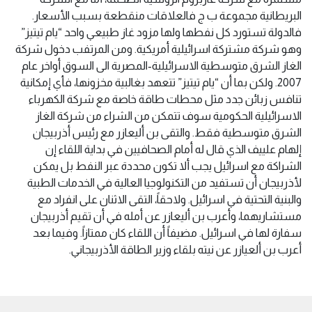
البريطانية مجموعة ب ج فالعلاقات منقطعة بسبب الأسعار.
فالدولة تستورد كل نفطها ولها مزود غاز طبيعي واحد “يام تيتيز”
وهو شركة مشتركة اسرائيلية أمريكية. ومن المرتفب دخول شركة
الغاز الشرق متوسطية الاسرائيلية-المصرية الى السوق أواخر عام
2007. ولكن بما أن “يام تيتيز” تتعهد بغالبية مخزونها، فأي إمكانية
تنافس زبائن جدد مثل محطات طاقة خاصة مع شركة الكهرباء
الاسرائيلية الحكومية سوف تتمكن من الشراء من شركة الغاز
الشرق متوسطية فقط. والتقى بن أليعازر مع رئيس أذربيجان
إلهام علييف الذي قال له أمام الصحافيين في بداية اللقاء إن
الشراكة مع اسرائيل يجب ألا تكون محددة عبر النفط بل يمكن
لأذربيجان أن تستفيد من التكنولوجيا العالية في الخدمات الطبية
والبنية التحتية في اسرائيل. ولاحقاً، التقى الاثنان على انفراد مع
مستشاريهما، وأعرب بن أليعازر عن أمله في أن تقيم أذربيجان
سفارة لها في اسرائيل. مضيفاً أن اللقاء كان ممتازاً. وفيما بعد
أعرب بن ألعيازر عن نيته بلقاء وزير الطاقة الأذربيجاني.