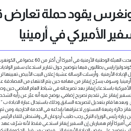
ونغرس يقود حملة تعارض قر
ير الأميركي في أرمينيا
(24 ايار 2006 ) – واشنطن : أوضحت الهيئة الوطنية ا
 كوندوليزا رايس يطالبون فيها بتوضيح حول تقارير استدعاء سفير الولايات ا
 الإبادة الأرمنية . وأرسلت الرسالة عشية إعلان البيت الأبيض تعيينها لري
ى أرمينيا. وسوف يسرّح إيفانز من مهامه حين يتم الانتهاء من المصادقة
الأميركية باستدعاء إيفانز بعد تصريحاته في شباط العام الماضي حين وصف
ر السفير إيفانز على تقديم تصريح إضافي، يوضح فيه أنه عبّر عن رأيه ال
. وبعدها قام بتعديل لتصريحه السابق وذلك باستبدال عبارة الابادة ب ” م
إيفانز جائزة رفيعة المستوى لاعترافها بإبداعه في الخدمة الخارجية، وم
 من زيارة رئيس الوزراء التركي رجب طيب أردوغان الى واشنطن للقاء الرئي
 في أميركا آرام همباريان إن السفير إيفانز استدعي فقط لأنه شرّف عهد
لب توضيح على رفض الإبادة الأرمنية التي فرضت من قبل الحكومة التر