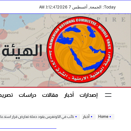
Ski
Today: الجمعة, أغسطس 7 2026
:
:
AM
3
12
47
t
conten
الهيئة 
إصدارات
أخبار
مقالات
دراسات
تصريحا
Home
أخبار
نائب في الكونغرس يقود حملة تعارض قرار استدعاء ا