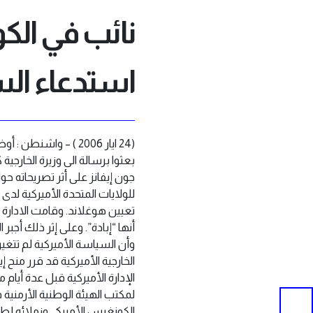
نائب في الك
استدعاء السف
بعثوا برسالة الى وزيرة الخارجية
جون إيفانز على أثر تصريحاته حول
للولايات المتحدة الأميركية لد
تعيين هوغلاند. وقامت الادارة 
أنها “إبادة”. وعلى إثر ذلك أجب
وأن السياسة الأميركية لم تتغير
الخارجية الأميركية قد قرر منح 
الإدارة الأميركية قبل عدة أيام
لمكتب الهيئة الوطنية الأرمنية
الكونغرس الأميركي وزملائه لط