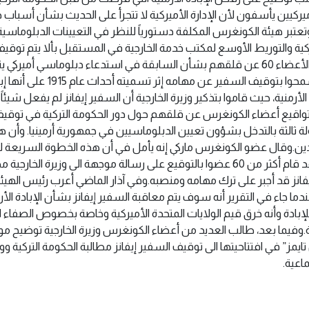
أميركيين يأسفون لأن الإدارة الأميركية لا تتجرأ على الحديث بشأن أسبا
وتعتبر هيئة الكونغرس المكلفة دستورياً للنظر في التعيينات الدبلوماس
ركية والتوريط الأوسع لمكتب خدمة الخارجية في المستقبل بألا يتم ت
لتحدثه عن الحقيقة. وقد أعرب الأعضاء 60 عن قلقهم بشأن السابقة في استدعاء دبلوماس
وكتبوا في العريضة أنهم لن يسمحوا ب
ة الأرمنية، حيث قاموا بتذكير وزيرة الخارجية أن السفير إيفانز لم يفعل شيئ
واقيع أعضاء الكونغرس عن قلقهم حول دور الحكومة التركية في توقيف 
ولة ثالثة بالتدخل بشؤون تعيين الدبلوماسيين في جمهورية أرمينيا. وأن 
لبلدين.وقال عضو الكونغرس ماركي إنه يأمل في أن هذه الخطوة السريعة
السفير حول الإبادة الأرمنية. وقد قام أكثر من 60 عضوا بالتوقيع على رسالة موجهة الى وز
فانز قد أجبر على ترك مهامه ومنصبه.وفي آذار الماضي أعرب رئيس الهيئة 
دما جاء في التقرير أنه سوف يتم معاقبة السفير إيفانز بشأن الإبادة ال
ادة وأنه خرق قيم الولايات المتحدة الأميركية وخاصة بخصوص الصفاء ا
فيما بعد، طالب العديد من أعضاء الكونغرس وزيرة الخارجية توضيح مو
 في افتتاحيتها الى توقيف السفير إيفانز مطالبة الحكومة التركية ووزارة
اعية.