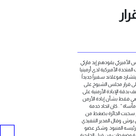
ار
لأرمنية في أميركا أن أكثر من 60 عضوا في الكونغرس الأميركي يقودهم إيد ماركي
لمتحدة الأميركية لدى أرمينيا
تشارد هوغلاند سفيراً جديداً
 على قرار مجلس الشيوخ على
 بدقة الإبادة الأرمنية على
شخصي فقط بشأن إبادة الأرمن
أساة ” . كان اتحاد خدمة
ن ثم سحبت الجائزة بضغط من
س بوش. وقال المدير التنفيذي
 رئيسه المنبوذ. وشكر عضو
كية وضغطت من قبل الخارجية