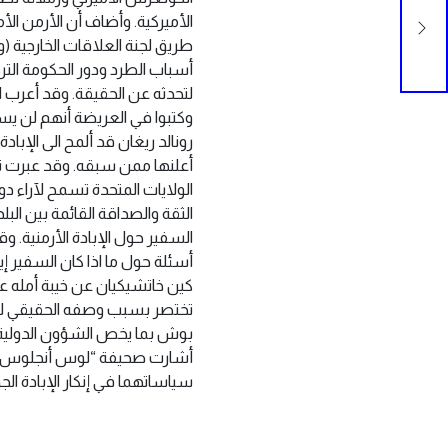
نان
الأميركية. وأضاف أن الأرمن ال
طريق لجنة العلاقات الخارجية (
أسباب الطرد ودور الحكومة الت
رونالد ريغان قد ألمح الى الإباد
أعلنها ممن سبقه. وقد عبرت ت
الولايات المتحدة تسمح لآراء د
الثقة والصداقة القائمة بين ا
أسئلة حول ما اذا كان السفير إي
كين خاتشيكيان عن خيبة أمله عن
تختصر بسبب وصفه الحقيقي للإب
بوش بما يخص الشؤون الدولية.و
أشارت صحيفة “لوس أنجلوس تايمز”
سياساتهما في إنكار الإبادة الجم