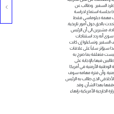
لمحة
ب طرد السفير . وطالب عن
ية) بجلسة استماع لدراسة
وقيف مهمة دبلوماسي فقط
ي أميركي يتحدث بالحق حول أمور تاريخية.
توقيف السفير عن مهامه إثر تسميته أحداث عام 1915 على أنها إبادة، مشيرين الى أن الرئيس
اً سوى أنه ردد استنتاجات
السفير. وتساءلوا إن كانت
هذا سيؤثر سلباً على علاقات
 ليست متعلقة بما صرح به
يرة الخارجية مطالبين فيها بالإجابة على
الوطنية الأرمنية في أمريكا
أرمنية. وأن فترة مهامه سوف
لأخلاقي الذي طالب به الرئيس
قفها بهذا الشأن. وقد
 الخارجية الأمريكية بإنهاء