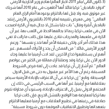
(3 كانون الثاني/يناير 2011-اخبار العالم):هاجم وزير الخارجية الأرمني
“ادوارد نالبانديان” تركيا قائلا أنها”أظهرت في عام 2010 أنها شريك
غير موثوق فيه، ولا قِبَل لها بالالتزام بوعودها أمام الراي العام
العالمي”. وفي معرض تقييمه لعام 2010 بالتلفزيون الأرمني إنتقد
نالبانديان أنقرة وقال:” بات جليا بشكل لا جدال فيه أن الكرة اصبحت
الآن في ملعب تركيا، ربما لا يحالفها الحظ في اللعب بها، غير أن
الكرة في ملعبها، والمدرجات تنادي عليها، فإن كانت ما زالت لا تعي
هذا، فذلك أمر آخر، ولكن حقيقة الأمر أنها تخدع نفسها “. وزعم
الوزير الأرميني قائلا:” من الممكن أن يخدع الأتراك أنفسهم ، غير
أنهم لن يستطيعوا خداع الآخرين. لقد ادت أرمينيا ما عليها، وجاء
الدور الآن على تركيا، وقد وصلتنا آراء مماثلة من الكثير من عواصم
العالم “. ثم أشار إلى أن تركيا قد عادت إلى لغة فرض الشروط
المسبقة، رغم أن هذا الأمر غير مقبول به حتى من قبل الدول
الوسيطة. وتابع:” إن تركيا تدعي أن الاعتراف بالإبادة الأرمنية سيضر
بعلاقاتها مع أرمينيا، غير أنها هي السبب الرئيسي في ذلك، إن
المجتمع الدولي يميل إلى الاعتراف بالإبادة، وستبوء أي محاولة تقوم
بها تركيا لمعارضة هذا الواقع بالفشل الذريع، فإن كانت تركيا
صادقة في رغبتها في تطبيع العلاقات مع أرمنيا فعليها الالتزام
بتعهداتها وتطبيق الاتفاقيات الموقعة دون شروط مسبقة”.