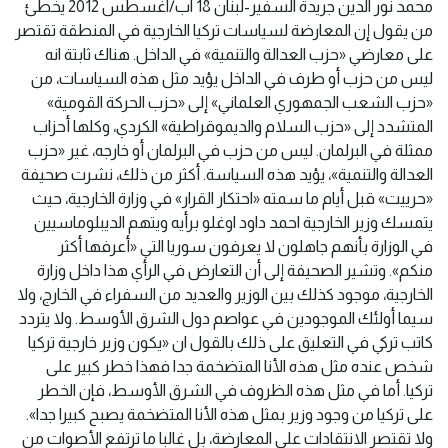
محمد نور الدين جريدة السفير-لبنان 18 آب/اغسطس 2012 يخطئ
من يقول إن المعارضة لسياسات تركيا الخارجية في المنطقة تقتصر
على معارضي «حزب العدالة والتنمية» في الداخل. هناك ثابتة انه
ليس من حزب أو طرف في الداخل يؤيد مثل هذه السياسات، من
«حزب الشعب الجمهوري العلماني» إلى «حزب الحركة القومية»
المتشدد إلى «حزب السلام والديموقراطية» الكردي، وكلها أحزاب
ممثلة في البرلمان. ليس من حزب في البرلمان أو خارجه، غير «حزب
العدالة والتنمية»، يؤيد هذه السياسة. أكثر من ذلك، نشرت صحيفة
«حرييت» قبل أيام ما سمته «احتكار القرار» في وزارة الخارجية، حيث
يتمسك وزير الخارجية احمد داود اوغلو برأيه ويتهم الديبلوماسيين
في الوزارة بأنهم جاهلون لا يعرفون سوريا التي «أعرفها أكثر
منكم». وتشير الصحيفة إلى أن التعارض في الرأي هذا داخل وزارة
الخارجية، موجود كذلك بين الوزير والعديد من السفراء في الخارج، ولا
سيما أولئك الموجودين في عواصم دول الشرق الأوسط. ولا يتردد
كاتب تركي في التعليق على ذلك بالقول ان «يكون وزير خارجية تركيا
شخص عنده مثل هذه الأنا المتضخمة جدا فهذا خطر كبير على
تركيا. أما في مثل هذه الظروف في الشرق الأوسط، فإن الخطر
على تركيا من وجود وزير بمثل هذه الأنا المتضخمة يصبح كبيرا جدا».
ولا تقتصر الانتقادات على المعارضة، بل غالبا ما ترتفع الأصوات من