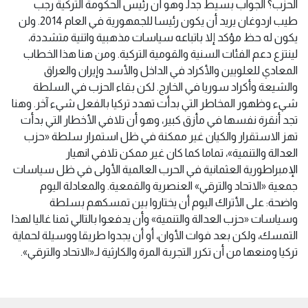
الحزب؟ الجواب بسيط جداًـ وهو أن رئيس الحكومة التركية رجب
طيب اردوغان يريد أن يكون رئيسا للجمهورية في العام 2014. ولن
يكون له حظ مؤكد إلا باتباعه سياسات مذهبية واتنية متشددة،
لينتزع دعم الفئات السنية والقومية التركية. ومن هنا هذا الخطاب
المعادي للعلويين والأكراد في الداخل والأسد وإيران والعراق
والشيعة وأكراد سوريا في الخارج. لكن بقاء الحزب في السلطة
شيء وظهور المخاطر التي بدأت تهدد تركيا بالفعل شيء آخر. وهنا
تجد أنقرة نفسها في مأزق كبير، وهو أن تلافي الأخطار التي بدأت
تهز الاستقرار والكيان غير ممكنة في ظل استمرار سلطة «حزب
العدالة والتنمية»، تماما كما كان غير ممكن تلافي انهيار
الإمبراطورية العثمانية في الحرب العالمية الأولى في ظل سياسات
جمعية «الاتحاد والترقي» العنصرية والقمعية. والمعادلة اليوم
واضحة: على الأتراك اليوم أن يختاروا بين تمسكهم بسلطة
وسياسات «حزب العدالة والتنمية» وأن يدفعوا بالتالي ثمنا غاليا لهذا
التمسك، ولكن بعد فوات الأوان، أو أن يجدوا طريقا ووسيلة لحماية
تركيا ومنعها من أن تكرر التجربة المرة والكارثية لـ«الاتحاد والترقي».