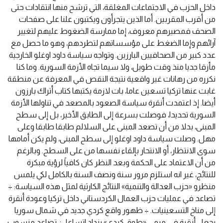
داخل الحزب في الاجتماعات المغلقة، التي ترشح منها انتقادات حتى
من أقرب المقربين. أما الذين يتجرأون ويكتبون علنا على صفحات
الصحف فمصيرهم معروف، إما ممارسة الضغوط عليهم لتغيير
آرائهم وإما الضغط على مؤسساتهم لتطردهم، وهو ما حصل مع
عدد كبير من الصحافيين البارزين. وتواجه سياسة داود اوغلو الخارجية
مأزقا جديا منذ وقت طويل، ولا سيما تجاه الأزمة السورية. وما كنا
نكرره من رهانات غير واقعية نتيجة النقص في المعرفة عن منطقة
غابت عنها تركيا تسعين عاما، بات لازمة يكتبها كتاب أتراك بارزون
أيضا. إذ اعتمدت أنقرة سياسة الصعود بالمصعد في تناولها الأزمة
السورية تحديدا، فوصلت بسرعة إلى الطابق الأخير، بل إلى سطح
المبنى، بدلا من أن تصعد المبنى على السلالم طابقا طابقا وعلى
مهل. وصلت سياسة داود اوغلو إلى سطح المبنى، ولم يكن أمامها
سوى الانتظار، أو الانتحار بإلقاء نفسها من على السطح. وبالرغم
من أن الاعتماد على الحكمة وبعد النظر كان كافياً لرؤية مبكرة
للنتائج، غير انه استلزم مرور سنة ونصف السنة بالكامل لكي يلمس
منظرو «حزب العدالة والتنمية» النتائج الكارثية لمثل هذه السياسة: ÷
تصاعد في عمليات حزب العمال الكردستاني داخل تركيا وعودة أنقرة
إلى مناخ التسعينيات. ÷ ظهور واقع كردي جديد في شمال سوريا
يجعل أنقرة في مرمى «طوق كردي» يزداد اتساعا. ÷ تصاعد منسوب