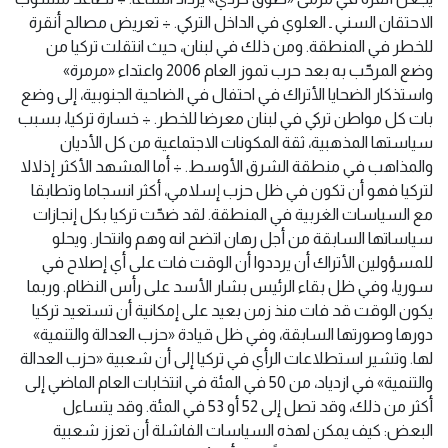
الاحتقان السني ـ العلوي في الداخل التركي. ÷ تعريض مصالح أنقرة
للخطر في المنطقة. ومن ذلك في لبنان، حيث انتقلت تركيا من
وضع المرحّب به بعد حرب تموز العام 2006 واعتداء «مرمرة»
واستذكار الضحايا الأتراك في احتفال في الضاحية الجنوبية، إلى وضع
بات كل مواطن تركي في لبنان معرضا للخطر. ÷ خسارة تركيا، بسبب
سياستها المذهبية، ثقة المكونات الاجتماعية من كل الأديان
والمذاهب في منطقة الشرق الأوسط. ÷ أما المشهد الأكثر إذلالا
لتركيا فهو أن تكون في ظل حزب إسلامي، أكثر انسجاما وتطابقا
مع السياسات الغربية في المنطقة. لقد ضحّت تركيا بكل إنجازات
سياساتها السابقة من أجل رهان اتضح انه وهم وانتحار. ويحلو
للمسؤولين الأتراك أن يرددوا أن الوقت فات على أي إصلاح في
سوريا، وفي ظل بقاء الرئيس بشار الأسد على رأس النظام. وربما
يكون الوقت قد فات منذ زمن بعيد على إمكانية أن تستعيد تركيا
دورها وصورتها السابقة، وفي ظل قيادة «حزب العدالة والتنمية»
لها. وتشير استطلاعات الرأي في تركيا إلى أن شعبية «حزب العدالة
والتنمية» في ازدياد، من 50 في المئة في انتخابات العام الماضي إلى
أكثر من ذلك، وقد تصل إلى 52 أو 53 في المئة. وقد يتساءل
البعض: كيف يمكن لهذه السياسات الفاشلة أن تعزز شعبية