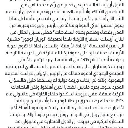
القول أن رسالة السفير هي تعبير عن رأي عدد متنامي من
المواطنين الأتراك. وأنا أعرف العديد منهم وهم مقتنعون أن قصة
الشر التي أتت من الأرمن يجب أن تثار في بلادهم. فأتساءل لماذا
يقوم السفير التركي ألبتونا وزملائه في باريس وبيروت وغيرها من
المدن بقضاء وقتهم بهذه السفاهات؟ فعلى سبيل المثال في
لبنان، أرسلت السفارة التركية بلاغاً لصحيفة “لوريان لوجور” مشيرة
الى العبارة المسماة “الإبادة الأرمنية” وتتساءل لماذا لا تقوم الدولة
الأرمنية الحديثة بالرد على دعوة تركيا للمشاركة في الدراسة التاريخية
ودراسة أحداث عام 1915. في الحقيقة، لن يرد الرئيس الأرمني
روبيرت كوتشاريان على هذه الدعوة لنفس السبب الذي لم يرد فيه
المجتمع اليهودي لدعوة مماثلة من الرئيس الإيراني لدراسة المحرقة
اليهودية. ولأنه تم ارتكاب جريمة دولية لم يسبقها مثيل فالسؤال
المجرد سوف يجرح ملايين الضحايا الذين أهلكوا. ولكن الاتهامات
التركية ملفقة. ففي بيروت، استدعوا حلفاء الكارثة في غاليبولي عام
1915 عندما تعرضت فرق بريطانيا وفرنسا وأستراليا ونيوزيلاندا
لأضرار ضخمة وجماعية على يد الجيش التركية. وعموماً أهلك أكثر
من ربع مليون رجل في الدردنيل ومن بينهم جنود أتراك. وصرحت
السفارة التركية في بيروت أن الدول المتحاربة في غاليبولي قد