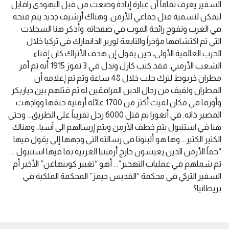
السفير يعرف تماماً أن عبارة إبادة وضعت من قبل اليهودي رافايل
ليمكن لتسمية قتل جماعي للأرمن. وهناك أرشيف جديد يتم فتحه
في الغرب وتفوح رائحة الموت في صفحاته. وأذكر هنا السجلات
التي تم اكتشافها مؤخراً والتابعة لوزير الدانمارك في تركيا خلال
الحرب العالمية الأولى، حين يقول إن هدف الأتراك كان إفناء
الشعب الأرمني. فقد كتب كارل وندل في 3 تموز 1915 أنه تم أمر
مطران خربوط لترك حلب خلال 48 ساعة وثم تم إعلامه أن
المطران ولفيف من رجال الدين المرافقين له تم قتلهم بين دياربكر
وأورفا في مكان لقيت أكثر من 1700 عائلة أرمنية حتفها وواجهت
المصير ذاته. في أنغورا تم قتل 6000 رجل تقريباً على الطريق… وحتى
هنا في استنبول يتم خطف الأرمن ويتم إرسالهم الى آسيا.. وهناك
الكثير الكثير… وها هو ألبتونا في رسالته التي وجهها إلي يقول فيها
“حقاً الأرمن الذين يعيشون خارج أرمينيا الغربية بما فيها استنبول ..
تم شملهم في عمليات التهجير”. . أهو “تغيير كوبنهاغن” الأخير أم
السفير التركي في محكمة “القديس جيمز” المحكمة الملكية في
بريطانيا؟