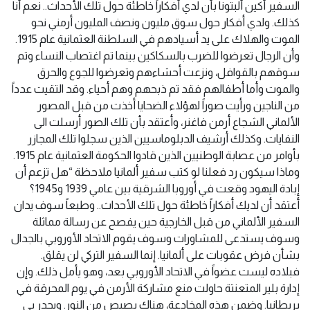
السفير أكين ألبتونا بأن لدي أفكاراً خاطئة حول تلك الأحداث.. نعم أنا
كذلك. ولدي أفكار حول سوق مليون ونصف المليون أرمني نحو
الموت والهلاك على يد أسيادهم في السلطنة العثمانية عام 1915.
وأن الرجال تعرضوا للضرب بالسكاكين بينما تم اغتصاب النساء وتم
سوقهم بالقوافل، ونزعت أحشاءهم وتعرضوا للجوع والحرق
والموت وأما أطفالهم فقد تم ذبحهم وهم أحياء. وقد التقيت عدداً
من الناجين ورأيت صوراً لهؤلاء الضحايا أخذت من قبل المصور
الألماني الشجاع أرمن فاغنر، وأعتقد بأن تلك الصور أرسلت الى
النفايات. وكذلك أرشيف الدبلوماسيين الذين سجلوا تلك المجازر
بأوامر من عصابة الوطنيين الذين قادوا الحكومة العثمانية عام 1915.
وماذا سيكون رد فعلنا لو كتب سفير ألمانيا ملاحظة “هل تزعم أن
إبادة اليهود وقعت في أوروبا الشرقية بين عامي 1939 و1945؟
أعتقد أن لديك أفكاراً خاطئة حول تلك الأحداث.. وطبعاً سوف يدان
السفير الألماني من قبل الخارجية حين يفصح عن رسالة مماثلة
وسوف يستدعى للمشاورات وسوف يقوم الاتحاد الأوروبي بالجدال
بشأن فرض عقوبات على ألمانيا. إنما السفير التركي لن يقلق.
فبلاده ليست عضواً في الاتحاد الأوروبي بعد، وهو يأمل ذلك. وإن
إدارة بلير المتعنتة حاولت منع مشاركة الأرمن في يوم المحرقة في
بريطانيا. وضمن هذه المخادعة، هناك بصيص من النور. ويجدر بي