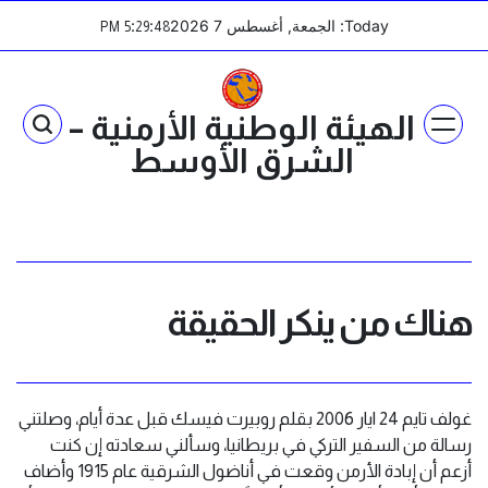
Ski
Today: الجمعة, أغسطس 7 2026
:
:
PM
5
29
48
t
conten
الهيئة الوطنية الأرمنية –
الشرق الأوسط
هناك من ينكر الحقيقة
غولف تايم 24 ايار 2006 بقلم روبيرت فيسك قبل عدة أيام، وصلتني
رسالة من السفير التركي في بريطانيا، وسألني سعادته إن كنت
أزعم أن إبادة الأرمن وقعت في أناضول الشرقية عام 1915 وأضاف