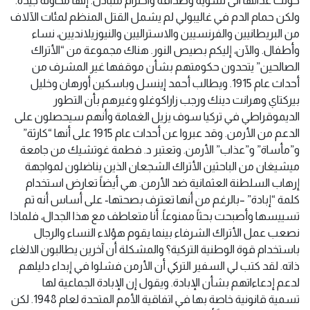
حولت عدائها الى تسوية وصداقة واحترام متبادل. إنها محاولة جيدة.
ولكن حمام الدم في غاليبولي لم يشمل القتل المنظم لمئات الآلاف
من البريطانيين والفرنسيين والاستراليين والنيوزيلانديين، نساء
وأطفال. والآن، إليكم بصيص النور. هناك مجموعة من “الأتراك
الصالحين” يتحدون حكومتهم بشأن موقفها غير المشرف من
أحداث عام 1915. ويطالب أحمد إينسل وباسكين أورهان وخليل
بيركتاي وهرانت دينك ورجب زاراكوغلو وغيرهم بأن التطور
الديموقراطي في تركيا سوف يزيل الغمامة وأنهم سيحصلون على
الدعم من الأرمن. وقد عبروا عن أحداث عام 1915 على أنها “كارثة”
و”مأساة” و”عذاب” الأرمن. وتعتبر د. فطمة غوتشيك من جامعة
ميشيغان من الباحثين الأتراك الشجعان الذين يناضلون لمواجهة
إرهاب السلطنة العثمانية ضد الأرمن. هي أيضاً تعارض استخدام
كلمة “إبادة” –بالرغم من أنها تعترف بصحتها- على أساس أنه تم
تسييسها وأصبحت بحثاً ممنوعاً. أنا متعاطف مع هذا الجدال، فلماذا
نصعب عمل الأتراك الشرفاء بينما يقوم هؤلاء النساء والرجال
باستخدام قوة الوطنية التركية؟ والمشكلة أن آخرين يطالبون الالغاء
ذاته. لقد كتب لي السفير التركي أن الأرمن فشلوا في إبداء دليلهم
لدعم إدعاءاتهم بشأن الإبادة. ويقول إن الإبادة الجماعية لها
تسمية قانونية خاصة بها في اتفاقية الأمم المتحدة لعام 1948. لكن