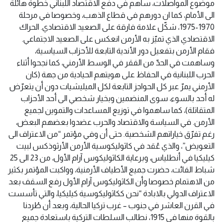
موضوع المواصلات، ساهم في دفع الاقتصاد اللبناني خطوة هائلة
الى الأمام، كما ان دورهم في قطاع الذهب، وخصوصا في مرحلة
1970-1975، شكّل علامة فارقة على الصعيد الاقتصادي. الحراك
الاقتصادي الذي تميّز به الأرمن انعكس على الصعيد الاجتماعي.
فقام الأرمن بتفعيل دور الأندية التابعة للأحزاب السياسية،
وساهمت في الحدّ من الفقر في الوسط الأرمني، كما نجحوا أثناء
الحرب اللبنانية في الحفاظ على هويتهم الحيادية من جهة (كان
الأرمني يمرّ عبر كل الحواجز التابعة لكل الميليشيات دون أن يتعرّض
له أحد بالسوء، سوى المنضمين وبخيار شخصي الى أحد الأحزاب
المتقاتلة)، كما ساهموا في توزيع المساعدات والتموين لجميع
الأرمن. في السياسة والاقتصاد والحرب عضدوا بعضهم البعض،
رغم تفرّق خياراتهم الشخصية. حتى أن وفي مؤتمر “من الاعتراف الى
التعويض”، والذي عُقد في كاثوليكوسية الأرمن الأرثوذكس لبيت
كيليكيا في أنطلياس، وبرعاية الكاثوليكوس آرام الأول، من 23 الى 25
شباط الفائت، حضرت جميع الأطياف الأرمنية، وواكبت المؤتمر بكثير
من الاهتمام خصوصا وأن الكاثوليكوس آرام الأول رفع السقف بعد
الاعتراف الدولي بالابادة “نحن ككاثوليكوسية كيليكيا، والتي تأسست
في القرن العاشر في جنوب – غرب تركيا الحالية، وبعد أن طُردنا
بالقوة منها في 1915، نطالب السلطات التركية باستعادة جميع