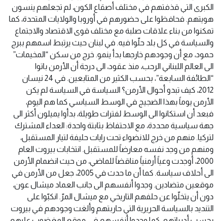
الكبرى التي قذفتهم في مختلف أصقاع الكون، لم تجعلهم ينسون
هويتهم. فحافظوا على حضورهم في أوروبا والولايات المتحدة، كما
تمكنوا من بناء علاقات صلبة مع مختلف قوى الاقتصاد والاجتماع
والسياسة في كل بلد حلّوا فيه. في لبنان حيث يرتبط اسمهم ببرج
حمود، مع أن وجودهم خارجها بدأ ينمو. خرج من سكن “المخيمات”
الى العالم اللبناني الرحب، منذ عقود، الى درجة أن الأرمن باتوا
“الطائفة السابعة”، بحسب الكثير من المتابعين. في 24 نيسان
2012، كيف تبدو أحوال الأرمن؟ السياسة في السياسة لم يكن
الأرمن يوماً بهذا الضجيج في الوسط السياسي كما هم اليوم،
فبعد أن استكانوا الى الوسط لفترات طويلة، بدأوا يميلون أكثر الى
جهة سياسية محددة، مع الاحتفاظ بثابتة واحدة: العداء المشترك
لتركيا. منهم من خرج للانضواء تحت رايات حليفة لتيار المستقبل،
ومنهم من وجد نفسه معارضاً للمستقبل. انتخابات بيروت العام
2000، أوجدت وعياً أرمنياً مناقضاً للماضي، من حيث انضمام الأرمن
الى أحلاف سياسة. كما أن ما حدث في 2005، جعل من الأرمن في
موقعين متضادين. وجدوا أنفسهم الى جانب العماد ميشال عون،
دون أن يتخلّوا عن حلفهم التاريخي مع ميشال المرّ. انكبّوا على
التنديد بالسياسة الحريرية التي حاربتهم وألغت وجودهم في بيروت
بحسب أدبياتهم، كما وجدوا أنفسهم في موقع المغضوب عليهم