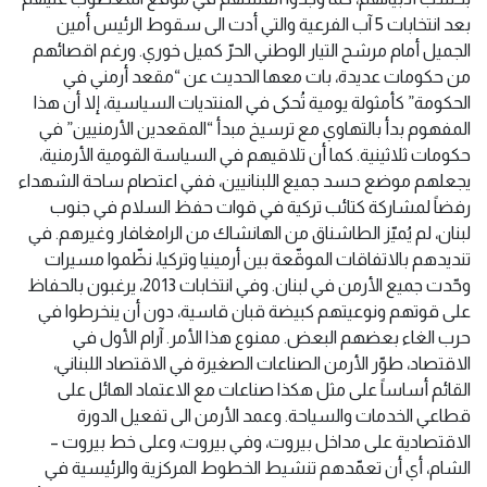
بعد انتخابات 5 آب الفرعية والتي أدت الى سقوط الرئيس أمين
الجميل أمام مرشح التيار الوطني الحرّ كميل خوري. ورغم اقصائهم
من حكومات عديدة، بات معها الحديث عن “مقعد أرمني في
الحكومة” كأمثولة يومية تُحكى في المنتديات السياسية، إلا أن هذا
المفهوم بدأ بالتهاوي مع ترسيخ مبدأ “المقعدين الأرمنيين” في
حكومات ثلاثينية. كما أن تلاقيهم في السياسة القومية الأرمنية،
يجعلهم موضع حسد جميع اللبنانيين، ففي اعتصام ساحة الشهداء
رفضاً لمشاركة كتائب تركية في قوات حفظ السلام في جنوب
لبنان، لم يُميّز الطاشناق من الهانشاك من الرامغافار وغيرهم. في
تنديدهم بالاتفاقات الموقّعة بين أرمينيا وتركيا، نظّموا مسيرات
وحّدت جميع الأرمن في لبنان. وفي انتخابات 2013، يرغبون بالحفاظ
على قوتهم ونوعيتهم كبيضة قبان قاسية، دون أن ينخرطوا في
حرب الغاء بعضهم البعض. ممنوع هذا الأمر. آرام الأول في
الاقتصاد، طوّر الأرمن الصناعات الصغيرة في الاقتصاد اللبناني،
القائم أساساً على مثل هكذا صناعات مع الاعتماد الهائل على
قطاعي الخدمات والسياحة. وعمد الأرمن الى تفعيل الدورة
الاقتصادية على مداخل بيروت، وفي بيروت، وعلى خط بيروت –
الشام، أي أن تعمّدهم تنشيط الخطوط المركزية والرئيسية في