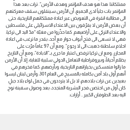
ممتلكاتنا. هذا هو هدف المؤتمر وهدف الأرمن”. تراث بعد هذا
المؤتمر بات جلياً لدى الجميع، أن الأرمن سينقلون سقف معركتهم
الى مطالبة انقرة في التعويض عبر اعادة ممتلكاتهم التاريخية، حتى
أن بعض الأرمن لا يفرّقون بين الاعتداء الاسرائيلي على فلسطين
والاعتداء التركي على أراضيهم. كما حذّروا من مغبّة “مدّ اليد الى تركيا،
فهي لا تسعى الى فتح أبواب حوار مع أحد، بقدر ما ترغب في اعادة
احلام سلطنة ذهبت الى لا رجوع”. ومع أن 97 عاماً مرّت على
المجازر، ومع ان تركيا ترفض اعتبار ما جرى بـ”الابادة”، ومع أن التاريخ
يظلم أحياناً، وبيروقراطية التعامل الدولي سلبية للغاية، إلا أن الأرمن
ما زالوا متمسكين بخياراتهم التاريخية، وبأرضهم، كما فخرهم في
أنهم أول بلد آمن بكامله بالمسيح في العام 301، وأرمن لبنان ليسوا
بعيدين عن تراث بلادهم، لا بل لا يترددون في حمل لواء بلاد جبلٍ
كان أول من احتضن فجر البشرية المتجدد، بعد وصول سفينة نوح
اليه بعد الطوفان الكبير… أرارات.