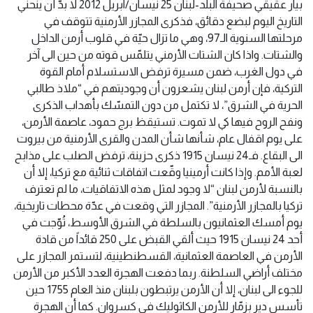
بيار عقيقي صحيفة البلد-لبنان 25 نيسان/ابريل 2012 لا بدّ أن ينحني
التاريخ اليوم لبضع دقائق، فذكرى المجازر الأرمنية تتوقف في
مرحلتها السنوية الـ97، وهي ما تزال حيّة في قلوب أرمن الداخل
والشتات. واذا كان الشتات الأرمني يتلمّس قوته من حين الى آخر
في دول الغرب، ضمن مسيرة ترفض الاستسلام أمام القوة
التركية، فإن أرمن لبنان يشعرون أن وجوديتهم في “ملاذ طالبي
الحرية في الشرق”، لا تكتمل من دون التمسّك بأهداب الذكرى
ونفح الروح فيها كي لا تموت. تستيقظ برج حمود، عاصمة الأرمن،
على يوم اقفال عام، شأنها شأن المدن والقرى الأرمنية من بيروت
الى البقاع. فـ24 نيسان 1915 ذكرى حزينة، ترفض الصلب على مذابح
لعبة الأمم. وإذا كانت أرمينيا وقّعت اتفاقات ثنائية مع تركيا، إلا أن
بالنسبة لأرمن لبنان “لا وجود لمثل هذه الاتفاقيات، ما لم تعترف
تركيا بالمجازر الأرمنية”. المجازر التي وقعت في عدّة محطات تاريخية،
يوم أمسك العثمانيون بالسلطة في الشرق الأوسط، تُوّجت في
أحد 24 نيسان 1915 حيث ألقي القبض على 250 قائداً من قادة
الأرمن في العاصمة العثمانية، القسطنطينية، لتستمر المجازر على
مختلف أراضي السلطنة. ربما دفعت الهجرة العدد الأكبر من الأرمن
للجوء الى لبنان، إلا أن الأرمن يرتبطون بلبنان منذ العام 1755 حين
تأسس دير بزمّار للأرمن الكاثوليك في كسروان. كما أن الهجرة