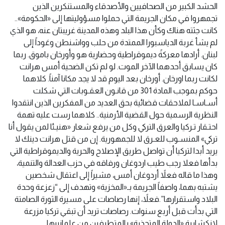
الحشد الكبير من الصحافيين والأصدقاء والمستنكرين الذين
تجمهروا في مكان الجريمة التي حملوا مسؤوليتها إلى «الحكومة»..
كانت جثته هناك وكأن هذا البلد وهذه المدينة غريبتان عنه، هو الذي
لم يشأ غربة الدياسبورا الممتدة من حلب وواشنطن وعَوداً إلى
لبنان. أرادها معركةً ديموقراطية وحضارية هو وأورخان باموق. ربما
كان يسابق أحدهما الآخر الموت. لو لم تكن الضحية أمس هرانت
لكانت ربما اورخان. أورخان بعد اليوم قد لا يجد مكانا آمناً. كلاهما
حوكم بموجب المادة 301 من قانـون العقـوبات التي شكلت
أسـاسـا لملاحقات قضائية بحق العديد من المفكرين الذين انتقدوا
النظرية الرسمية حول القضية الأرمنية.. كلاهما رست عليه تهمة
احتـقار تـركيا والعرق التركي وكل من يرفع شعار «هنيـئا لمن يقول أنا
تركي» المنسـوب للعـرق لا للجمهورية. إن من قتل هرانت دينك لا
يريد أبدا لتركيا أن تواصل طريق الإصلاح والحرية والديموقراطية التي
بدأها فعلا رجب طيب اردوغان ورفاقه في حزب العدالة والتنمية،
وهذا ما قاله فعلاً أردوغان أمس، مشيراً إلى اعتقال شخصين
يشتبه بهما، واصفاً الجريمة بـ«المخزية» وتهدف إلى “زعزعة وحدة
البلاد واستقرارها”.فعلاً، إنها رصاصات على مسيرة الثورة الصامتة
التي بدأت قبل أربع سنوات. رصاصات تريد أن تبقي تركيا مزرعة
لانكشارية «الدولة المتجذرة» بالمتطرفين من علمانييها