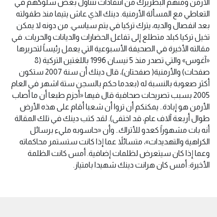
الأرمن ومنهم البطريرك من انتقادات تتناول بعض سلوكهم في
التعاطي مع المسألة الأرمنية. دينك الذي عاش يتيما منذ طفولته
بعد انفصال والديه، يترك تركيا في يتم سياسي. من دونه لا يمكن
تخيل تركيا كبلد متطلع إلى تفاعل الحضارات والديانات والحريات. في
مقالته الأخيرة في الصحيفة الأسبوعية التي يعمل رئيساً لتحريرها
«آغوس» والتي تصدر منذ 5 نيسان 1996 باللغتين التركية (8
صفحات) والأرمنية( صفحتان)، قال دينك أن سنة 2007 ستكون
أكثر صعوبة بالنسبة له (بعدما حكم بالسجن ستة اشهر في العام
2005 بسبب تصريحات صحافية قال فيها «أجزم طبعا أن ما أصاب
الأرمن هو إبادة.. يمكنكم أن تروا أن شعبا أقام على هذه الأرض
طوال أربعة آلاف عام، قد اختفى). لقد كتب دينك في تلك المقالة
أنه بات مشهوراً كعدو للأتراك.. وأن «حاسوبه مليء برسائل
الكراهية والتهديدات»، متسائلاً عما إذا كانت ستستمر محاكماته
وعما إذا كان سيتعرض لظلمات إضافية. أمس كانت الظلمة
الأخيرة: أمس كان هرانت دينك شهيدا بامتياز.