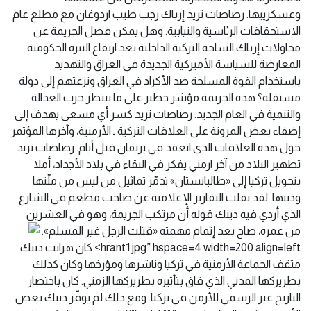
وعسكرييها. رصاصات تريد إرباك رجب طيب اردوغان مع مطلع عام
الاستحقاقات الرئاسية والنيابية. وهل يمكن فصل الجريمة عن
محاولات إرباك الساحة التركية الداخلية بعد ارتفاع النبرة الحكومية
المعارضة للسياسة الأميركية الجديدة في العراق والتهديد
باستخدام القوة المسلحة ضد الأكراد في العراق ونزعتهم إلى دولة
مستقلة؟ هذه الجريمة مؤشر خطير على ما ينتظر حزب العدالة
والتنمية في العام الجديد. رصاصات تريد كسر أي مسعى يهدف إلى
إضفاء بعض المرونة على العلاقات التركية ـ الأرمنية، وآخرها المؤتمر
حول هذه العلاقات الذي انعقد في يريفان قبل أيام. رصاصات تريد
تطهير البلاد من آخر ارمني يفكر في البقاء في بلاد الأجداد، أملا
بتحويل تركيا إلى «طالبانستان» تدمّر تماثيل من ليس من ملّتها
ودينها. لقد نقلت التقارير الإعلامية عن صاحب مطعم في الشارع
الذي أردي فيه دينك قوله أن مرتكب الجريمة، وهو في العشرين
من عمره، صاح بعد إتمام مهمته «قتلت الرجل غير المسلم».
hrant1.jpg” hspace=4 width=200 align=left> كان هرانت دينك
مثقف الجماعة الأرمنية في تركيا وناشرها ومؤرخها وكان كذلك
بطريركها المدني الذي فاق بتأثيره بطريركها الزمني. كان باختصار
التاريخ غير الرسمي للأرمن في تركيا. ومع ذلك لم يوفّر دينك بعض