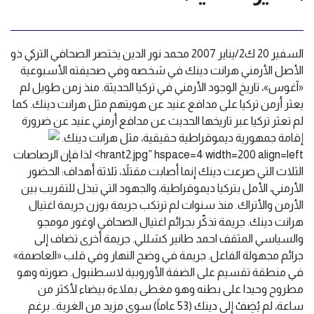
السفير 20 ك2/يناير 2007 محمد نور الدين يختصر الصحافي التركي ذو
الأصل الأرمني هرانت دينك في شخصه وفي صحيفته الأسبوعية
«آغوس»، تاريخ الوجود الأرمني في تركيا الحديثة. منذ زمن طويل لم
يعثر أرمن تركيا على مدافع عنيد عن هويتهم مثل هرانت دينك. كما
لم تعثر تركيا عبر تاريخها الحديث عن مدافع أرمني عنيد عن ضرورة
إقامة جمهورية ديموقراطية حقيقية، مثل هرانت دينك.
hrant2.jpg” hspace=4 width=200 align=left> لذا فإن الرصاصات
الثلاث التي صرعت دينك إنما أصابت مقتلاً، ثلاثة أهداف: الحضور
الأرمني، الأمل بتركيا ديموقراطية، والجهود التي تبذل للتقريب بين
الأرمن والأتراك. منذ سنوات لم ترتكب جريمة بوزن جريمة اغتيال
هرانت دينك. جريمة تذكّر بجرائم اغتيال الصحافي اوغور مومجو
والسياسي المثقف احمد طانير كشللي. جريمة أخرى تضاف إلى
جرائم مجهولة الفاعل. جريمة في وضح النهار وفي قلب «العاصمة»
في منطقة تقسيم على الضفة الأوروبية لاسطنبول. صورته وهو
مطروح وحيدا على بطنه وهو مغطى بملاءة بيضاء لأكثر من
ساعة، لم يُضِفْ إلى دينك (53 عاماً) سوى مزيد من الغربة.. برغم